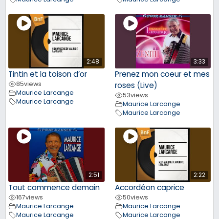
2:48
3:33
Tintin et la toison d’or
Prenez mon coeur et mes
85
views
roses (Live)
Maurice Larcange
53
views
Maurice Larcange
Maurice Larcange
Maurice Larcange
2:51
2:22
Tout commence demain
Accordéon caprice
167
views
50
views
Maurice Larcange
Maurice Larcange
Maurice Larcange
Maurice Larcange