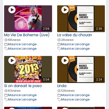
2:59
2:36
Ma Vie De Boheme (Live)
La valse du chouan
68
views
26
views
Maurice Larcange
Maurice Larcange
Maurice Larcange
Maurice Larcange
3:04
2:24
Si on dansait le paso
Linda
63
views
129
views
Maurice Larcange
Maurice Larcange
Maurice Larcange
Maurice Larcange