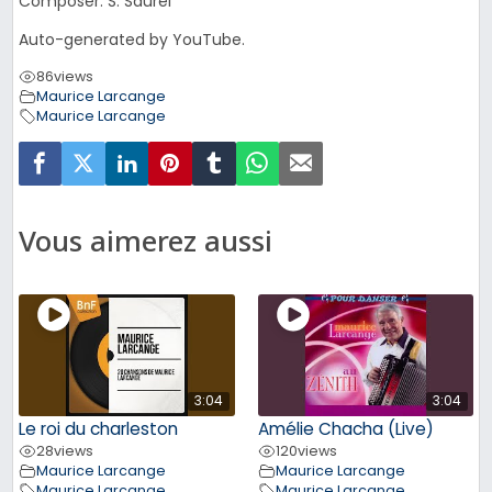
Composer: S. Saurel
Auto-generated by YouTube.
86
views
Maurice Larcange
Maurice Larcange
Vous aimerez aussi
3:04
3:04
Le roi du charleston
Amélie Chacha (Live)
28
views
120
views
Maurice Larcange
Maurice Larcange
Maurice Larcange
Maurice Larcange