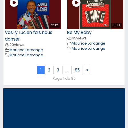
2:32
3:00
Vas-y Lucien fais nous
Be My Baby
45
views
danser
Maurice Larcange
20
views
Maurice Larcange
Maurice Larcange
Maurice Larcange
1
2
3
…
85
»
Page 1 de 85