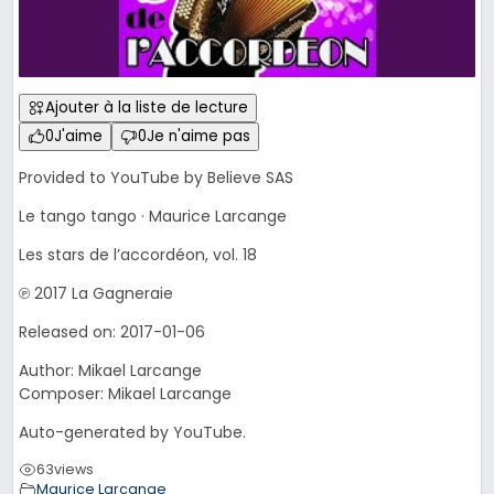
Ajouter à la liste de lecture
0
J'aime
0
Je n'aime pas
Provided to YouTube by Believe SAS
Le tango tango · Maurice Larcange
Les stars de l’accordéon, vol. 18
℗ 2017 La Gagneraie
Released on: 2017-01-06
Author: Mikael Larcange
Composer: Mikael Larcange
Auto-generated by YouTube.
63
views
Maurice Larcange