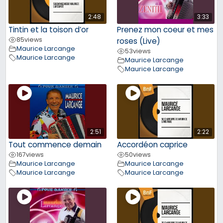
2:48
3:33
Tintin et la toison d’or
Prenez mon coeur et mes
85
views
roses (Live)
Maurice Larcange
53
views
Maurice Larcange
Maurice Larcange
Maurice Larcange
2:51
2:22
Tout commence demain
Accordéon caprice
167
views
50
views
Maurice Larcange
Maurice Larcange
Maurice Larcange
Maurice Larcange