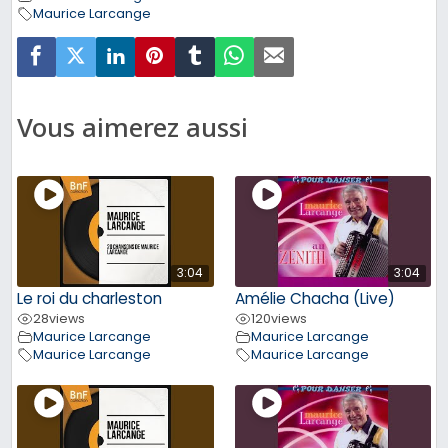
Maurice Larcange
Vous aimerez aussi
3:04
3:04
Le roi du charleston
Amélie Chacha (Live)
28
views
120
views
Maurice Larcange
Maurice Larcange
Maurice Larcange
Maurice Larcange