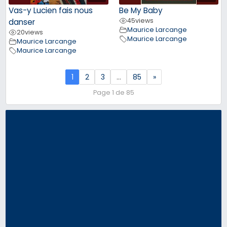
Vas-y Lucien fais nous
Be My Baby
45
views
danser
Maurice Larcange
20
views
Maurice Larcange
Maurice Larcange
Maurice Larcange
1
2
3
…
85
»
Page 1 de 85