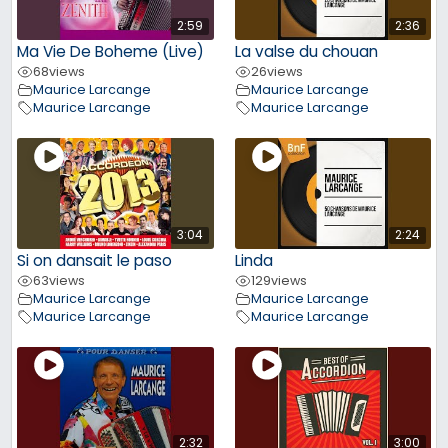
2:59
2:36
Ma Vie De Boheme (Live)
La valse du chouan
68
views
26
views
Maurice Larcange
Maurice Larcange
Maurice Larcange
Maurice Larcange
3:04
2:24
Si on dansait le paso
Linda
63
views
129
views
Maurice Larcange
Maurice Larcange
Maurice Larcange
Maurice Larcange
2:32
3:00