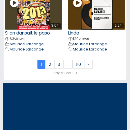
3:04
2:24
Si on dansait le paso
Linda
63
views
129
views
Maurice Larcange
Maurice Larcange
Maurice Larcange
Maurice Larcange
1
2
3
…
110
»
Page 1 de 110