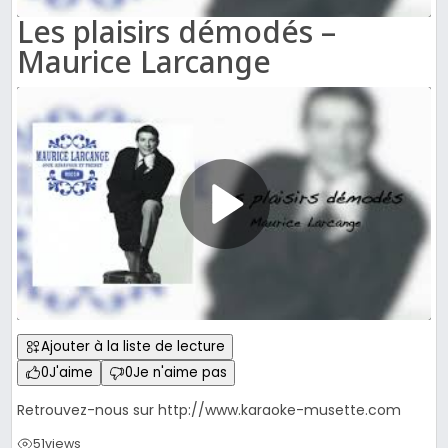
Les plaisirs démodés –
Maurice Larcange
Ajouter à la liste de lecture
0
J'aime
0
Je n'aime pas
Retrouvez-nous sur http://www.karaoke-musette.com
51
views