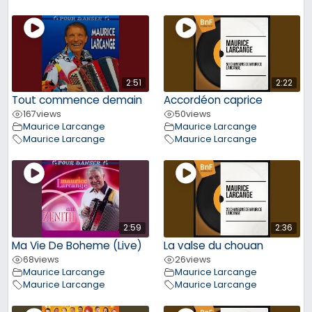
2:51
2:22
Tout commence demain
Accordéon caprice
167
views
50
views
Maurice Larcange
Maurice Larcange
Maurice Larcange
Maurice Larcange
2:59
2:36
Ma Vie De Boheme (Live)
La valse du chouan
68
views
26
views
Maurice Larcange
Maurice Larcange
Maurice Larcange
Maurice Larcange