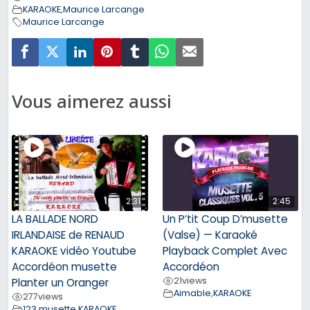
KARAOKE
,
Maurice Larcange
Maurice Larcange
Vous aimerez aussi
2:31
2:45
LA BALLADE NORD
Un P’tit Coup D’musette
IRLANDAISE de RENAUD
(Valse) — Karaoké
KARAOKE vidéo Youtube
Playback Complet Avec
Accordéon musette
Accordéon
21
views
Planter un Oranger
Aimable
,
KARAOKE
277
views
123 musette
,
KARAOKE