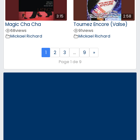
3:15
2:58
Magic Cha Cha
Tournez Encore (Valse)
68
views
91
views
Mickael Richard
Mickael Richard
1
2
3
…
9
»
Page 1 de 9