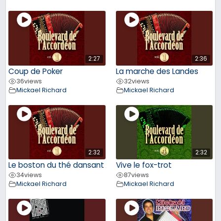
2:27
2:36
Coup de Poker
La marche des Landes
36
views
32
views
Mickael Richard
Mickael Richard
2:32
2:32
Le boston du thé dansant
Vive le fox-trot
34
views
87
views
Mickael Richard
Mickael Richard