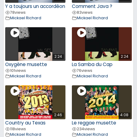
Y a toujours un accordéon
Comment Java ?
78
views
83
views
Mickael Richard
Mickael Richard
2:24
2:24
Oxygène musette
La Samba du Cap
101
views
76
views
Mickael Richard
Mickael Richard
2:46
4:08
Country au Texas
Le reggae musette
118
views
234
views
Mickael Richard
Mickael Richard