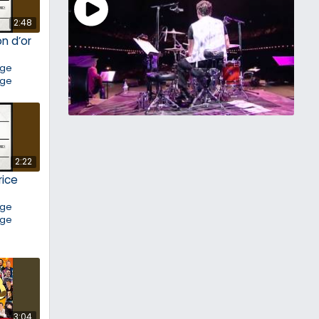
2:48
on d’or
nge
nge
2:22
rice
nge
nge
3:04