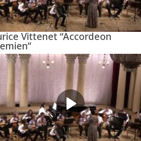
rice Vittenet “Accordeon
emien”