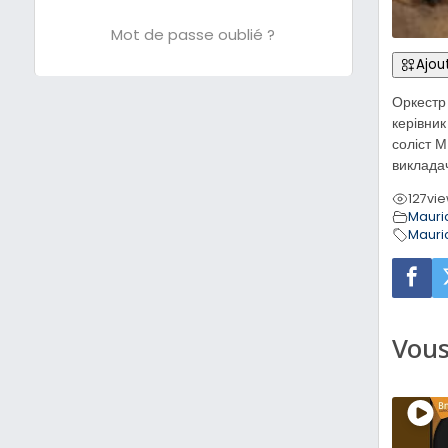
Mot de passe oublié ?
Ajout
Оркестр
керівн
соліст
виклад
127
vi
Mauri
Mauri
Vous