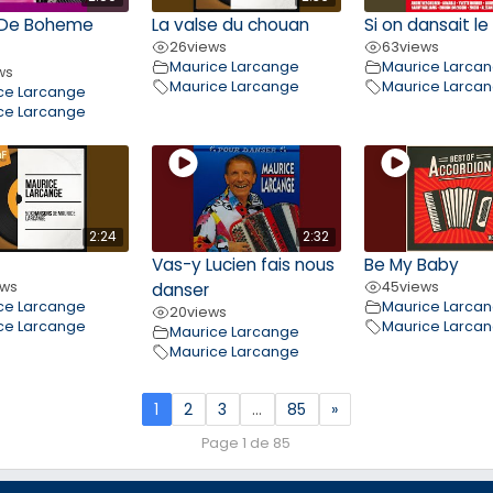
 De Boheme
La valse du chouan
Si on dansait l
26
views
63
views
Maurice Larcange
Maurice Larca
ws
Maurice Larcange
Maurice Larca
ce Larcange
ce Larcange
2:24
2:32
Vas-y Lucien fais nous
Be My Baby
ews
45
views
danser
ce Larcange
Maurice Larca
20
views
ce Larcange
Maurice Larca
Maurice Larcange
Maurice Larcange
1
2
3
…
85
»
Page 1 de 85