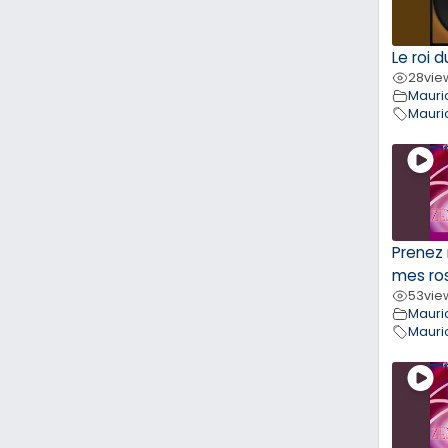
Le roi 
28
vie
Mauri
Mauri
Prenez
mes ros
53
vie
Mauri
Mauri