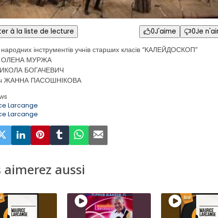
er à la liste de lecture
0
J'aime
0
Je n'a
 народних інструментів учнів старших класів “КАЛЕЙДОСКОП”
ик ОЛЕНА МУРЖА
 МИКОЛА БОГАЧЕВИЧ
ач ЖАННА ПАСОШНІКОВА
ews
ce Larcange
ce Larcange
 aimerez aussi