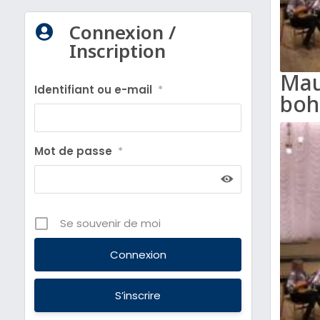
Connexion /

Inscription
Mau
Identifiant ou e-mail
*
boh
Mot de passe
*
Se souvenir de moi
S’inscrire