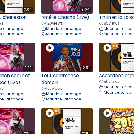
3:04
3:04
du charleston
Amélie Chacha (Live)
Tintin et la tois
ws
120
views
85
views
ce Larcange
Maurice Larcange
Maurice Larca
ce Larcange
Maurice Larcange
Maurice Larca
3:33
2:51
 mon coeur et
Tout commence
Accordéon cap
50
views
es (Live)
demain
Maurice Larca
ws
167
views
Maurice Larca
ce Larcange
Maurice Larcange
ce Larcange
Maurice Larcange
2:59
2:36