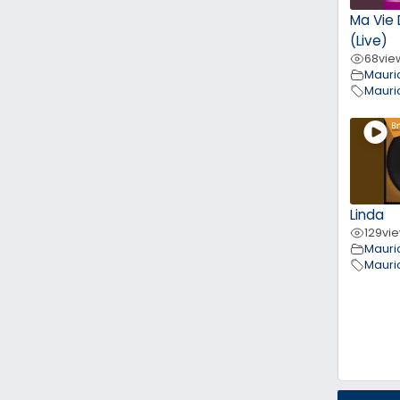
Ma Vie
(Live)
68
vie
Mauri
Mauri
Linda
129
vi
Mauri
Mauri