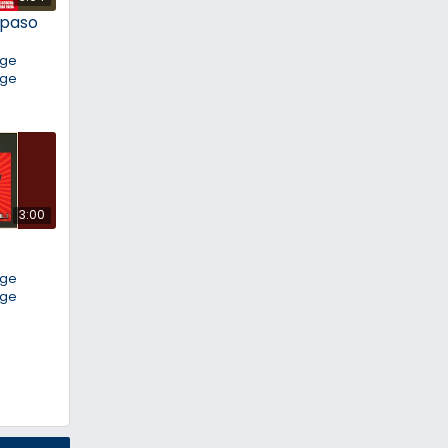
e paso
nge
nge
3:00
nge
nge