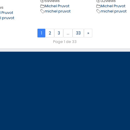
59
views
32
views
Michel Pruvot
Michel Pruvot
ws
michel pruvot
michel pruvot
 Pruvot
l pruvot
1
2
3
…
33
»
Page 1 de 33