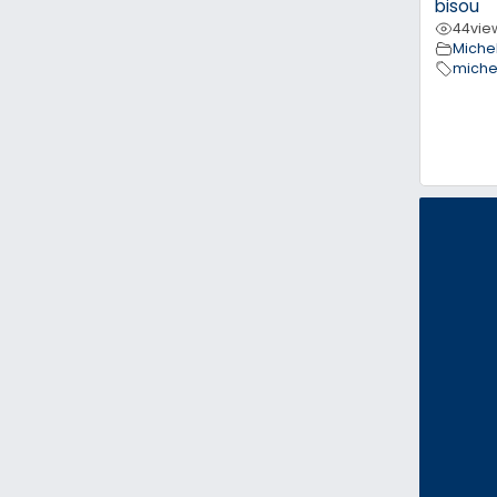
bisou
44
vie
Michel
miche