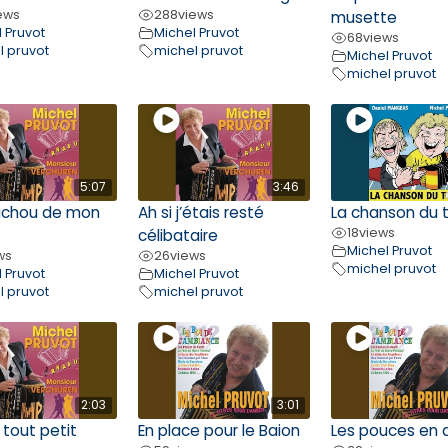
ews
288
views
musette
 Pruvot
Michel Pruvot
68
views
l pruvot
michel pruvot
Michel Pruvot
michel pruvot
5:07
3:46
uchou de mon
Ah si j’étais resté
La chanson du 
18
views
célibataire
Michel Pruvot
ws
26
views
michel pruvot
 Pruvot
Michel Pruvot
l pruvot
michel pruvot
2:03
3:01
 tout petit
En place pour le Baion
Les pouces en 