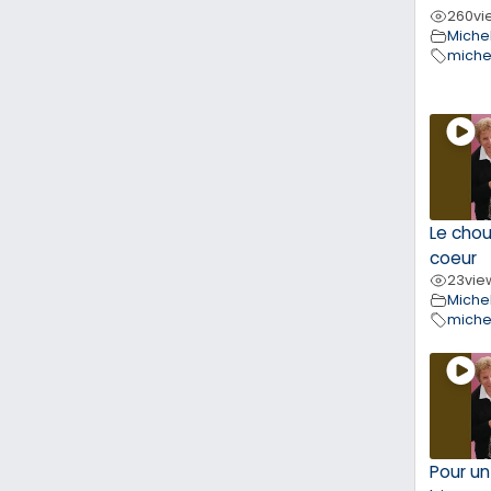
260
vi
Michel
miche
Le cho
coeur
23
vie
Michel
miche
Pour un