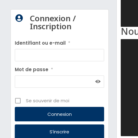
Connexion /

Inscription
Nou
Identifiant ou e-mail
*
Mot de passe
*
Se souvenir de moi
S’inscrire