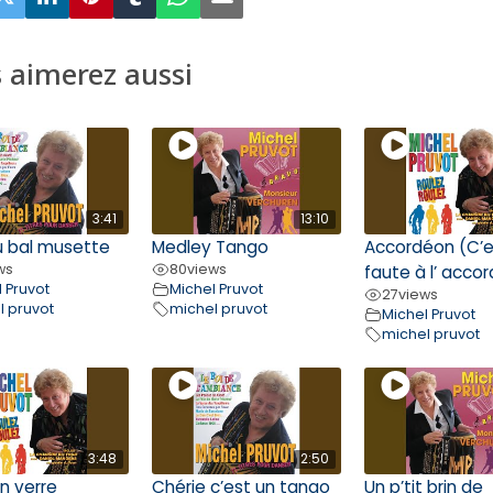
 aimerez aussi
3:41
13:10
u bal musette
Medley Tango
Accordéon (C’e
ws
80
views
faute à l’ acco
 Pruvot
Michel Pruvot
27
views
l pruvot
michel pruvot
Michel Pruvot
michel pruvot
3:48
2:50
n verre
Chérie c’est un tango
Un p’tit brin de