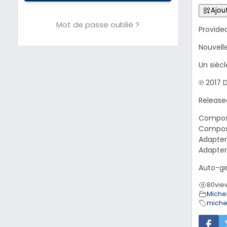
Ajout
Mot de passe oublié ?
Provide
Nouvell
Un sièc
℗ 2017 
Release
Composer
Composer
Adapter
Adapter
Auto-ge
80
vie
Michel
miche