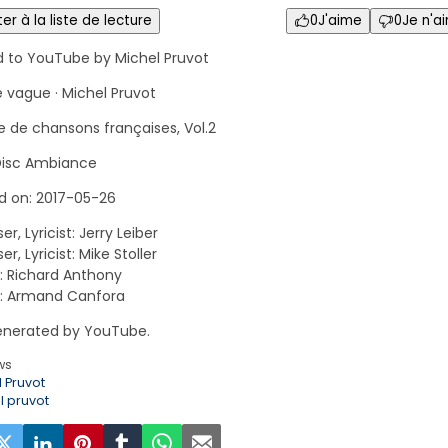
er à la liste de lecture
0
J'aime
0
Je n'a
d to YouTube by Michel Pruvot
e vague · Michel Pruvot
le de chansons françaises, Vol.2
Disc Ambiance
d on: 2017-05-26
, Lyricist: Jerry Leiber
, Lyricist: Mike Stoller
: Richard Anthony
: Armand Canfora
nerated by YouTube.
ws
 Pruvot
l pruvot