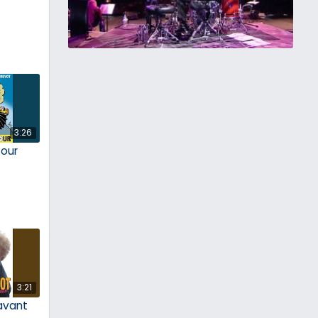
3:26
tour
3:21
avant