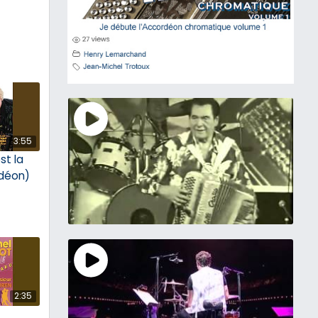
3:55
st la
rdéon)
2:35