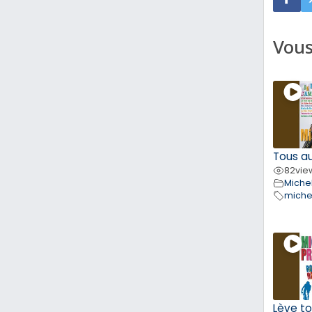
Vous
Tous a
82
vie
Michel
miche
Lève to