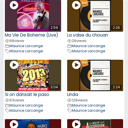
2:59
2:36
Ma Vie De Boheme (Live)
La valse du chouan
68
views
26
views
Maurice Larcange
Maurice Larcange
Maurice Larcange
Maurice Larcange
3:04
2:24
Si on dansait le paso
Linda
63
views
129
views
Maurice Larcange
Maurice Larcange
Maurice Larcange
Maurice Larcange