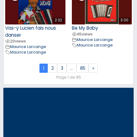
2:32
3:00
Vas-y Lucien fais nous
Be My Baby
45
views
danser
Maurice Larcange
20
views
Maurice Larcange
Maurice Larcange
Maurice Larcange
1
2
3
…
85
»
Page 1 de 85