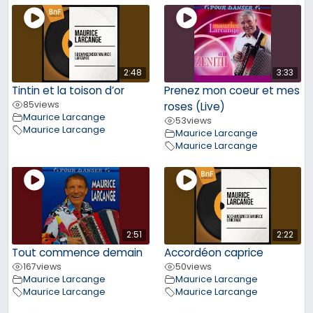
2:48
3:33
Tintin et la toison d’or
Prenez mon coeur et mes
85
views
roses (Live)
Maurice Larcange
53
views
Maurice Larcange
Maurice Larcange
Maurice Larcange
2:51
2:22
Tout commence demain
Accordéon caprice
167
views
50
views
Maurice Larcange
Maurice Larcange
Maurice Larcange
Maurice Larcange