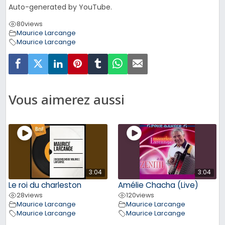
Auto-generated by YouTube.
80
views
Maurice Larcange
Maurice Larcange
Vous aimerez aussi
3:04
3:04
Le roi du charleston
Amélie Chacha (Live)
28
views
120
views
Maurice Larcange
Maurice Larcange
Maurice Larcange
Maurice Larcange