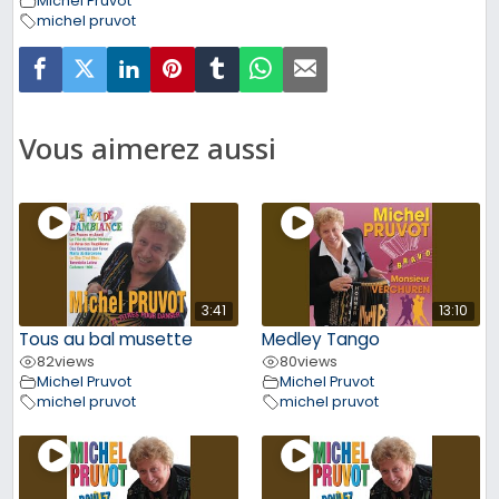
Michel Pruvot
michel pruvot
Vous aimerez aussi
3:41
13:10
Tous au bal musette
Medley Tango
82
views
80
views
Michel Pruvot
Michel Pruvot
michel pruvot
michel pruvot