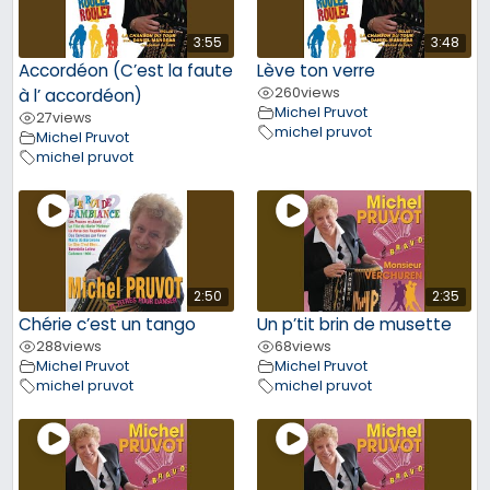
3:55
3:48
Accordéon (C’est la faute
Lève ton verre
260
views
à l’ accordéon)
Michel Pruvot
27
views
michel pruvot
Michel Pruvot
michel pruvot
2:50
2:35
Chérie c’est un tango
Un p’tit brin de musette
288
views
68
views
Michel Pruvot
Michel Pruvot
michel pruvot
michel pruvot