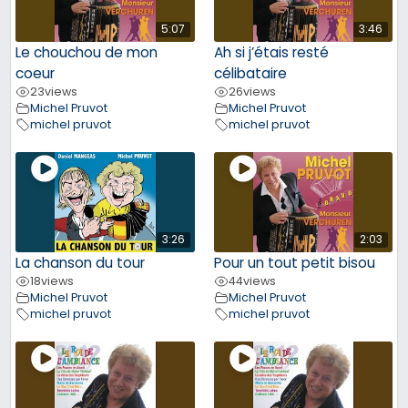
5:07
3:46
Le chouchou de mon
Ah si j’étais resté
coeur
célibataire
23
views
26
views
Michel Pruvot
Michel Pruvot
michel pruvot
michel pruvot
3:26
2:03
La chanson du tour
Pour un tout petit bisou
18
views
44
views
Michel Pruvot
Michel Pruvot
michel pruvot
michel pruvot