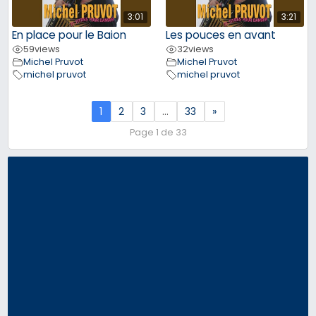
3:01
3:21
En place pour le Baion
Les pouces en avant
59
views
32
views
Michel Pruvot
Michel Pruvot
michel pruvot
michel pruvot
1
2
3
…
33
»
Page 1 de 33