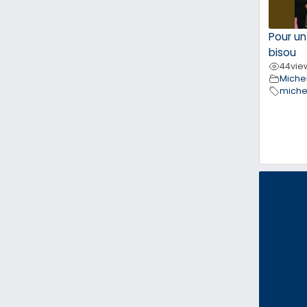
Pour un
bisou
44
vie
Michel
miche