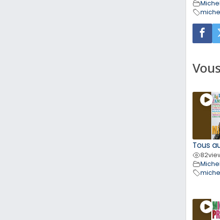
Michel
miche
Vous
Tous a
82
vie
Michel
miche