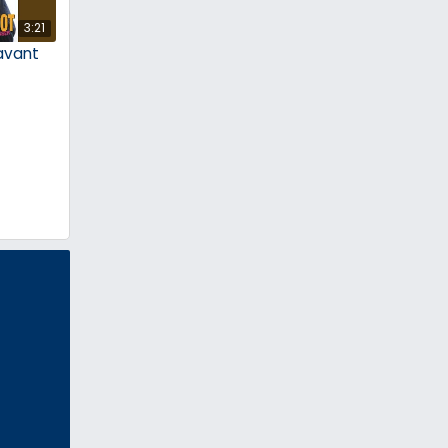
3:21
avant