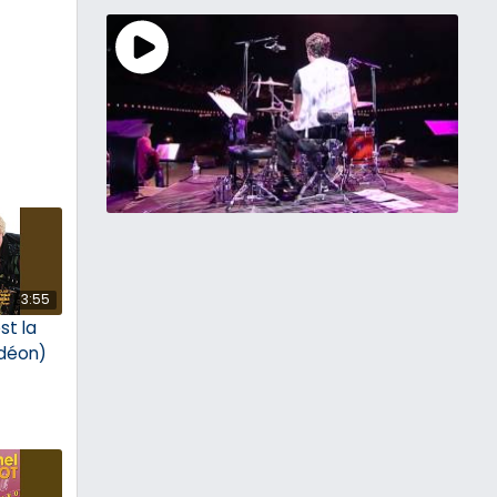
3:55
st la
rdéon)