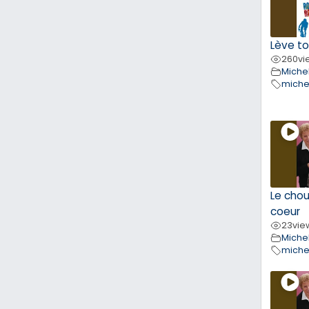
Lève to
260
vi
Michel
miche
Le cho
coeur
23
vie
Michel
miche