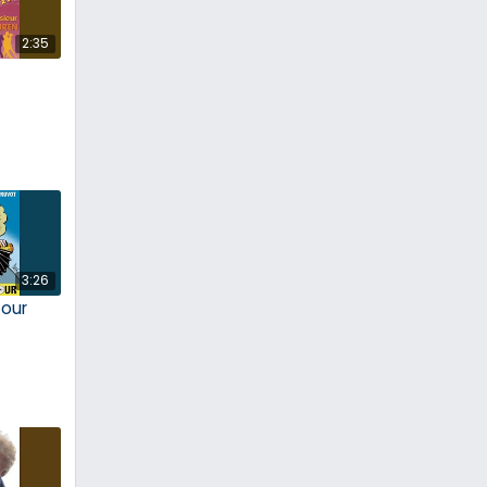
2:35
3:26
tour