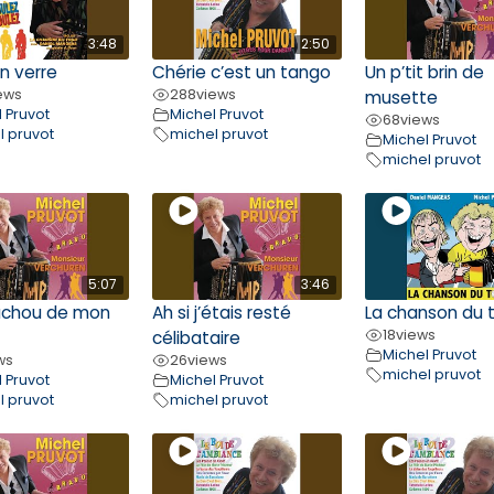
3:48
2:50
n verre
Chérie c’est un tango
Un p’tit brin de
ews
288
views
musette
 Pruvot
Michel Pruvot
68
views
l pruvot
michel pruvot
Michel Pruvot
michel pruvot
5:07
3:46
uchou de mon
Ah si j’étais resté
La chanson du 
18
views
célibataire
Michel Pruvot
ws
26
views
michel pruvot
 Pruvot
Michel Pruvot
l pruvot
michel pruvot