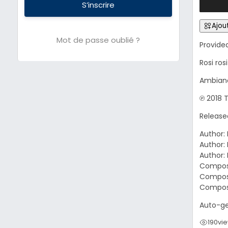
S’inscrire
Ajout
Mot de passe oublié ?
Provide
Rosi ros
Ambian
℗ 2018 
Release
Author:
Author:
Author:
Compose
Compose
Compos
Auto-ge
190
vi