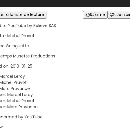
er à la liste de lecture
0
J'aime
0
Je n'a
d to YouTube by Believe SAS
ita · Michel Pruvot
ce Guinguette
Temps Musette Productions
d on: 2018-01-25
 Marcel Leroy
 Michel Pruvot
 Marc Provance
r: Marcel Leroy
r: Michel Pruvot
er: Marc Provance
nerated by YouTube.
ews