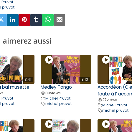
 Pruvot
l pruvot
 aimerez aussi
3:41
13:10
u bal musette
Medley Tango
Accordéon (C’e
ws
80
views
faute à l’ acco
 Pruvot
Michel Pruvot
27
views
l pruvot
michel pruvot
Michel Pruvot
michel pruvot