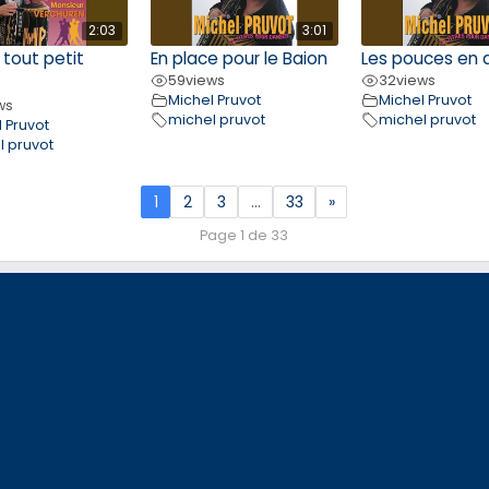
2:03
3:01
 tout petit
En place pour le Baion
Les pouces en 
59
views
32
views
Michel Pruvot
Michel Pruvot
ws
michel pruvot
michel pruvot
 Pruvot
l pruvot
1
2
3
…
33
»
Page 1 de 33