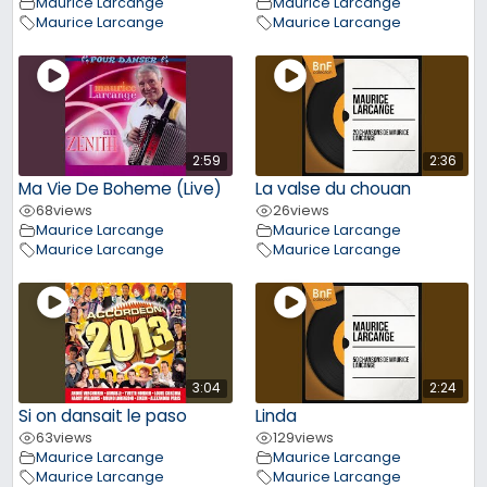
Maurice Larcange
Maurice Larcange
Maurice Larcange
Maurice Larcange
2:59
2:36
Ma Vie De Boheme (Live)
La valse du chouan
68
views
26
views
Maurice Larcange
Maurice Larcange
Maurice Larcange
Maurice Larcange
3:04
2:24
Si on dansait le paso
Linda
63
views
129
views
Maurice Larcange
Maurice Larcange
Maurice Larcange
Maurice Larcange