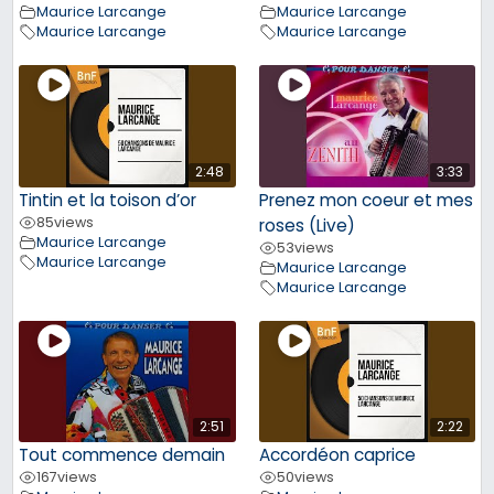
Maurice Larcange
Maurice Larcange
Maurice Larcange
Maurice Larcange
2:48
3:33
Tintin et la toison d’or
Prenez mon coeur et mes
85
views
roses (Live)
Maurice Larcange
53
views
Maurice Larcange
Maurice Larcange
Maurice Larcange
2:51
2:22
Tout commence demain
Accordéon caprice
167
views
50
views