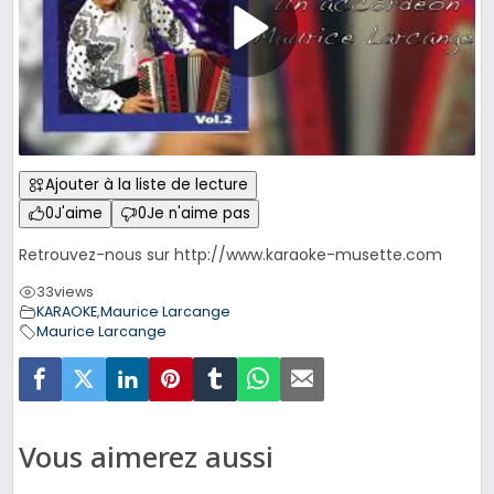
Ajouter à la liste de lecture
0
J'aime
0
Je n'aime pas
Retrouvez-nous sur http://www.karaoke-musette.com
33
views
KARAOKE
,
Maurice Larcange
Maurice Larcange
Vous aimerez aussi