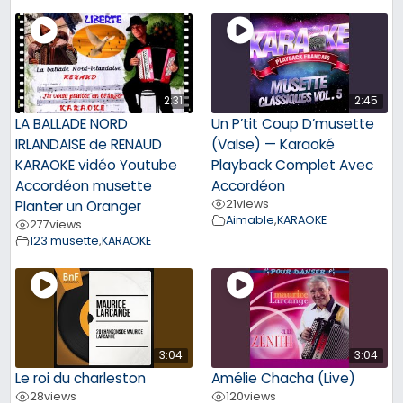
2:31
2:45
LA BALLADE NORD
Un P’tit Coup D’musette
IRLANDAISE de RENAUD
(Valse) — Karaoké
KARAOKE vidéo Youtube
Playback Complet Avec
Accordéon musette
Accordéon
21
views
Planter un Oranger
Aimable
,
KARAOKE
277
views
123 musette
,
KARAOKE
3:04
3:04
Le roi du charleston
Amélie Chacha (Live)
28
views
120
views