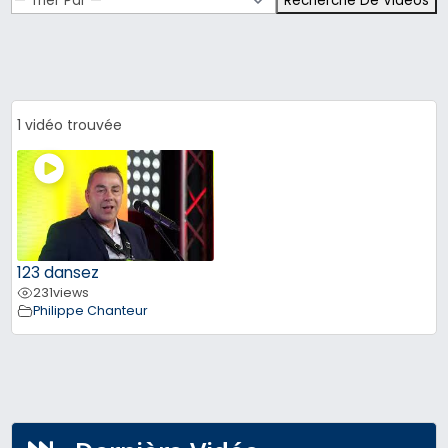
1 vidéo trouvée
123 dansez
231
views
Philippe Chanteur