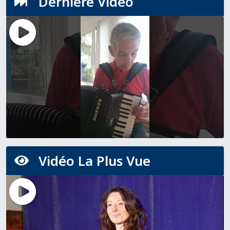
Dernière Vidéo

Vidéo La Plus Vue
