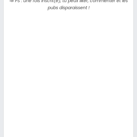
📣
PS : une fois inscrit(e), tu peux liker, commenter et les
pubs disparaissent !