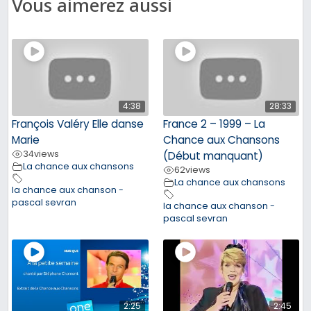
Vous aimerez aussi
4:38
28:33
François Valéry Elle danse
France 2 – 1999 – La
Marie
Chance aux Chansons
34
views
(Début manquant)
La chance aux chansons
62
views
La chance aux chansons
la chance aux chanson -
pascal sevran
la chance aux chanson -
pascal sevran
2:25
2:45