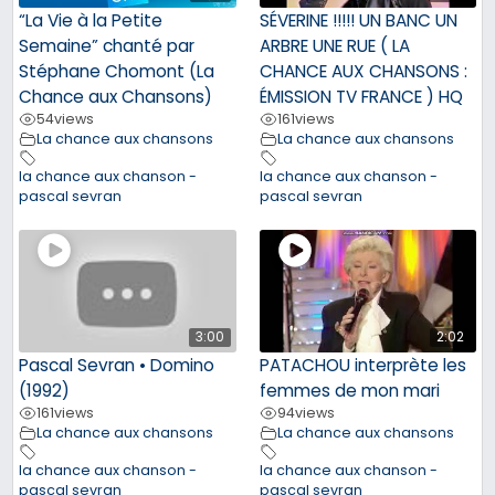
“La Vie à la Petite
SÉVERINE !!!!! UN BANC UN
Semaine” chanté par
ARBRE UNE RUE ( LA
Stéphane Chomont (La
CHANCE AUX CHANSONS :
Chance aux Chansons)
ÉMISSION TV FRANCE ) HQ
54
views
161
views
La chance aux chansons
La chance aux chansons
la chance aux chanson -
la chance aux chanson -
pascal sevran
pascal sevran
3:00
2:02
Pascal Sevran • Domino
PATACHOU interprète les
(1992)
femmes de mon mari
161
views
94
views
La chance aux chansons
La chance aux chansons
la chance aux chanson -
la chance aux chanson -
pascal sevran
pascal sevran