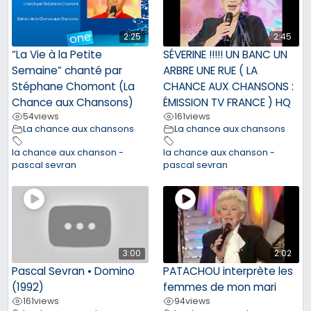
2:25
2:45
“La Vie à la Petite
SÉVERINE !!!!! UN BANC UN
Semaine” chanté par
ARBRE UNE RUE ( LA
Stéphane Chomont (La
CHANCE AUX CHANSONS :
Chance aux Chansons)
ÉMISSION TV FRANCE ) HQ
54
views
161
views
La chance aux chansons
La chance aux chansons
la chance aux chanson -
la chance aux chanson -
pascal sevran
pascal sevran
3:00
2:02
Pascal Sevran • Domino
PATACHOU interprète les
(1992)
femmes de mon mari
161
views
94
views