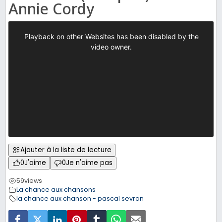
Annie Cordy
Ajouter à la liste de lecture
0
J'aime
0
Je n'aime pas
59
views
La chance aux chansons
la chance aux chanson - pascal sevran