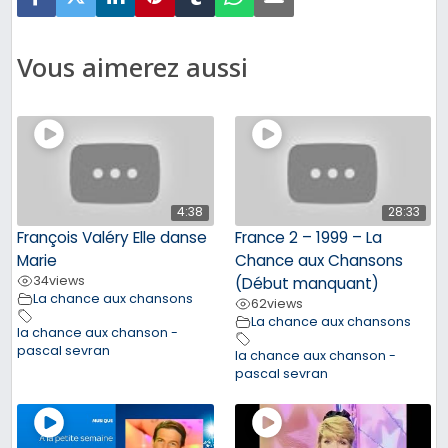
Vous aimerez aussi
4:38
28:33
François Valéry Elle danse
France 2 – 1999 – La
Marie
Chance aux Chansons
34
views
(Début manquant)
La chance aux chansons
62
views
La chance aux chansons
la chance aux chanson -
pascal sevran
la chance aux chanson -
pascal sevran