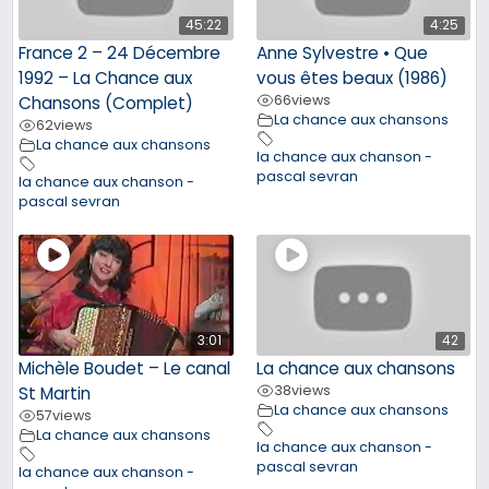
45:22
4:25
France 2 – 24 Décembre
Anne Sylvestre • Que
1992 – La Chance aux
vous êtes beaux (1986)
66
views
Chansons (Complet)
La chance aux chansons
62
views
La chance aux chansons
la chance aux chanson -
pascal sevran
la chance aux chanson -
pascal sevran
3:01
42
Michèle Boudet – Le canal
La chance aux chansons
38
views
St Martin
La chance aux chansons
57
views
La chance aux chansons
la chance aux chanson -
pascal sevran
la chance aux chanson -