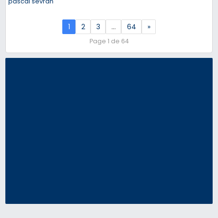
pascal sevran
1
2
3
…
64
»
Page 1 de 64