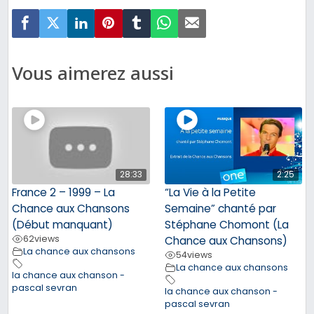
Vous aimerez aussi
28:33
2:25
France 2 – 1999 – La
“La Vie à la Petite
Chance aux Chansons
Semaine” chanté par
(Début manquant)
Stéphane Chomont (La
62
views
Chance aux Chansons)
La chance aux chansons
54
views
La chance aux chansons
la chance aux chanson -
pascal sevran
la chance aux chanson -
pascal sevran