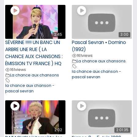
2:45
3:00
SÉVERINE !!!!! UN BANC UN
Pascal Sevran • Domino
ARBRE UNE RUE ( LA
(1992)
161
views
CHANCE AUX CHANSONS :
La chance aux chansons
ÉMISSION TV FRANCE ) HQ
161
views
la chance aux chanson -
La chance aux chansons
pascal sevran
la chance aux chanson -
pascal sevran
2:02
2:01:35