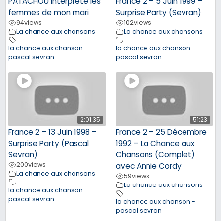
PATACHOU interprète les
France 2 – 5 Juin 1999 –
femmes de mon mari
Surprise Party (Sevran)
94
views
102
views
La chance aux chansons
La chance aux chansons
la chance aux chanson -
la chance aux chanson -
pascal sevran
pascal sevran
2:01:35
51:23
France 2 – 13 Juin 1998 –
France 2 – 25 Décembre
Surprise Party (Pascal
1992 – La Chance aux
Sevran)
Chansons (Complet)
200
views
avec Annie Cordy
La chance aux chansons
59
views
La chance aux chansons
la chance aux chanson -
pascal sevran
la chance aux chanson -
pascal sevran