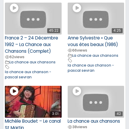
45:22
4:25
France 2 – 24 Décembre
Anne Sylvestre • Que
1992 – La Chance aux
vous êtes beaux (1986)
66
views
Chansons (Complet)
La chance aux chansons
62
views
La chance aux chansons
la chance aux chanson -
pascal sevran
la chance aux chanson -
pascal sevran
3:01
42
Michèle Boudet – Le canal
La chance aux chansons
38
views
St Martin