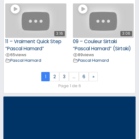
3:16
3:06
11 – Vraiment Quick Step
09 – Couleur Sirtaki
“Pascal Hamard”
“Pascal Hamard” (Sirtaki)
65
views
89
views
Pascal Hamard
Pascal Hamard
1
2
3
…
6
»
Page 1 de 6