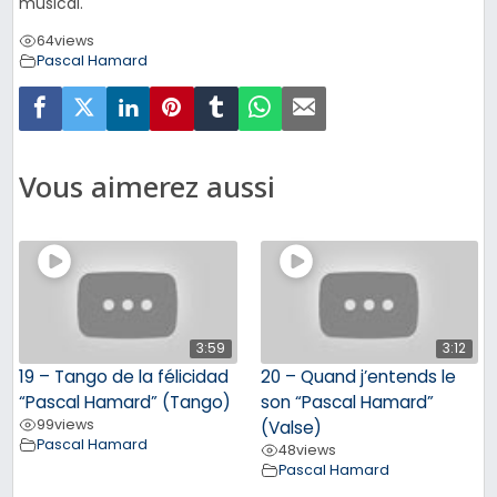
musical.
64
views
Pascal Hamard
Vous aimerez aussi
3:59
3:12
19 – Tango de la félicidad
20 – Quand j’entends le
“Pascal Hamard” (Tango)
son “Pascal Hamard”
99
views
(Valse)
Pascal Hamard
48
views
Pascal Hamard