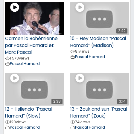
2:42
Carmen la Bohémienne
10 – Hey Madison “Pascal
par Pascal Hamard et
Hamard” (Madison)
81
views
Marc Pascal
Pascal Hamard
1 578
views
Pascal Hamard
2:38
3:14
12 – Il silencio “Pascal
13 – Zouk and sun “Pascal
Hamard” (Slow)
Hamard” (Zouk)
120
views
74
views
Pascal Hamard
Pascal Hamard