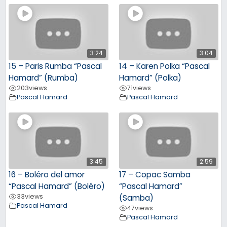
3:24
3:04
15 – Paris Rumba “Pascal
14 – Karen Polka “Pascal
Hamard” (Rumba)
Hamard” (Polka)
203
views
71
views
Pascal Hamard
Pascal Hamard
3:45
2:59
16 – Boléro del amor
17 – Copac Samba
“Pascal Hamard” (Boléro)
“Pascal Hamard”
33
views
(Samba)
Pascal Hamard
47
views
Pascal Hamard