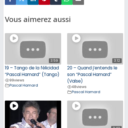
Vous aimerez aussi
3:59
3:12
19 – Tango de la félicidad
20 – Quand j’entends le
“Pascal Hamard” (Tango)
son “Pascal Hamard”
99
views
(Valse)
Pascal Hamard
48
views
Pascal Hamard