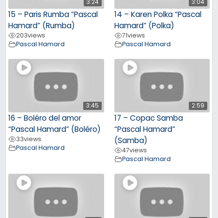
3:24
3:04
15 – Paris Rumba “Pascal
14 – Karen Polka “Pascal
Hamard” (Rumba)
Hamard” (Polka)
203
views
71
views
Pascal Hamard
Pascal Hamard
3:45
2:59
16 – Boléro del amor
17 – Copac Samba
“Pascal Hamard” (Boléro)
“Pascal Hamard”
33
views
(Samba)
Pascal Hamard
47
views
Pascal Hamard