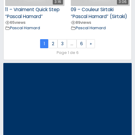
3:16
3:06
11 – Vraiment Quick Step
09 – Couleur Sirtaki
“Pascal Hamard”
“Pascal Hamard” (Sirtaki)
65
views
89
views
Pascal Hamard
Pascal Hamard
1
2
3
…
6
»
Page 1 de 6