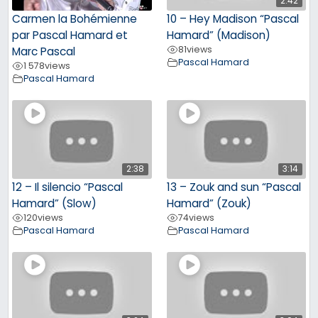
2:42
Carmen la Bohémienne
10 – Hey Madison “Pascal
par Pascal Hamard et
Hamard” (Madison)
81
views
Marc Pascal
Pascal Hamard
1 578
views
Pascal Hamard
2:38
3:14
12 – Il silencio “Pascal
13 – Zouk and sun “Pascal
Hamard” (Slow)
Hamard” (Zouk)
120
views
74
views
Pascal Hamard
Pascal Hamard