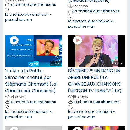
(Début manquant)
La chance aux chansons
62
views
La chance aux chansons
la chance aux chanson -
pascal sevran
la chance aux chanson -
pascal sevran
2:25
2:45
“La Vie à la Petite
SÉVERINE !!!!! UN BANC UN
Semaine” chanté par
ARBRE UNE RUE ( LA
Stéphane Chomont (La
CHANCE AUX CHANSONS :
Chance aux Chansons)
ÉMISSION TV FRANCE ) HQ
54
views
161
views
La chance aux chansons
La chance aux chansons
la chance aux chanson -
la chance aux chanson -
pascal sevran
pascal sevran