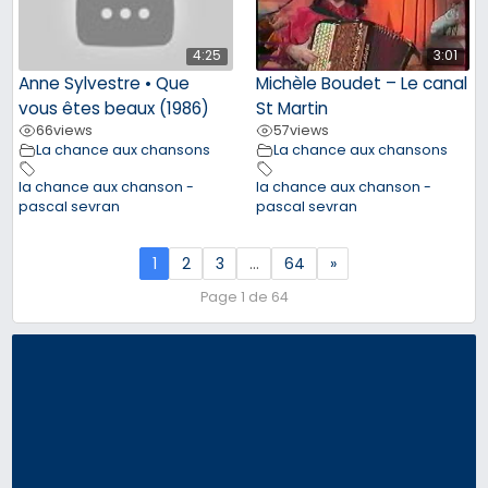
4:25
3:01
Anne Sylvestre • Que
Michèle Boudet – Le canal
vous êtes beaux (1986)
St Martin
66
views
57
views
La chance aux chansons
La chance aux chansons
la chance aux chanson -
la chance aux chanson -
pascal sevran
pascal sevran
1
2
3
…
64
»
Page 1 de 64