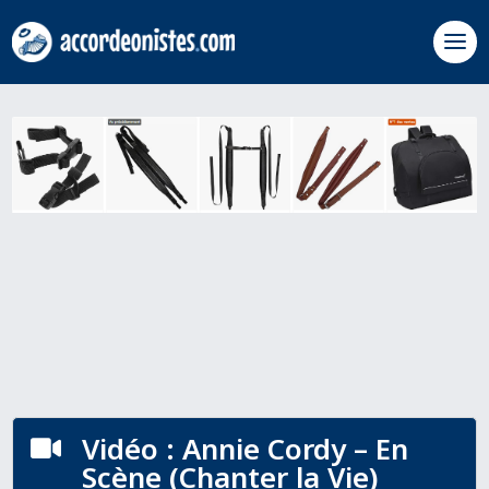
Vidéo : Annie Cordy – En

Scène (Chanter la Vie)