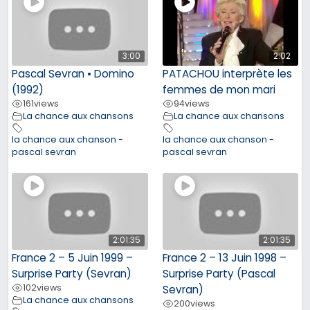
3:00
2:02
Pascal Sevran • Domino
PATACHOU interprète les
(1992)
femmes de mon mari
161
views
94
views
La chance aux chansons
La chance aux chansons
la chance aux chanson -
la chance aux chanson -
pascal sevran
pascal sevran
2:01:35
2:01:35
France 2 – 5 Juin 1999 –
France 2 – 13 Juin 1998 –
Surprise Party (Sevran)
Surprise Party (Pascal
102
views
Sevran)
La chance aux chansons
200
views