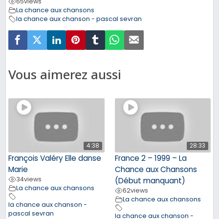
65
views
La chance aux chansons
la chance aux chanson - pascal sevran
Vous aimerez aussi
4:38
28:33
François Valéry Elle danse
France 2 – 1999 – La
Marie
Chance aux Chansons
34
views
(Début manquant)
La chance aux chansons
62
views
La chance aux chansons
la chance aux chanson -
pascal sevran
la chance aux chanson -