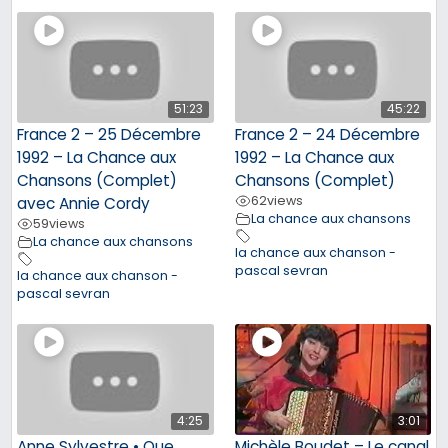
51:23
45:22
France 2 – 25 Décembre
France 2 – 24 Décembre
1992 – La Chance aux
1992 – La Chance aux
Chansons (Complet)
Chansons (Complet)
62
views
avec Annie Cordy
La chance aux chansons
59
views
La chance aux chansons
la chance aux chanson -
pascal sevran
la chance aux chanson -
pascal sevran
4:25
3:01
Anne Sylvestre • Que
Michèle Boudet – Le canal