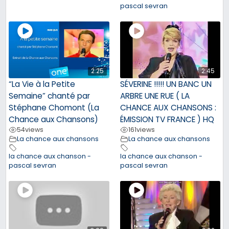
pascal sevran
2:25
2:45
“La Vie à la Petite
SÉVERINE !!!!! UN BANC UN
Semaine” chanté par
ARBRE UNE RUE ( LA
Stéphane Chomont (La
CHANCE AUX CHANSONS :
Chance aux Chansons)
ÉMISSION TV FRANCE ) HQ
54
views
161
views
La chance aux chansons
La chance aux chansons
la chance aux chanson -
la chance aux chanson -
pascal sevran
pascal sevran