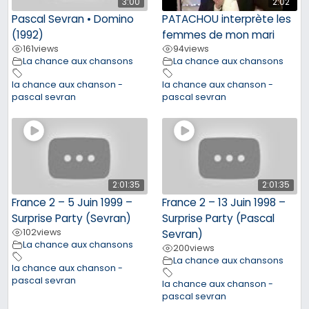
3:00
2:02
Pascal Sevran • Domino
PATACHOU interprète les
(1992)
femmes de mon mari
161
views
94
views
La chance aux chansons
La chance aux chansons
la chance aux chanson -
la chance aux chanson -
pascal sevran
pascal sevran
2:01:35
2:01:35
France 2 – 5 Juin 1999 –
France 2 – 13 Juin 1998 –
Surprise Party (Sevran)
Surprise Party (Pascal
102
views
Sevran)
La chance aux chansons
200
views
La chance aux chansons
la chance aux chanson -
pascal sevran
la chance aux chanson -
pascal sevran