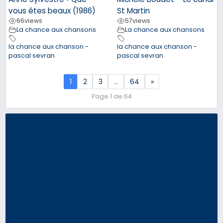
vous êtes beaux (1986)
St Martin
66
views
57
views
La chance aux chansons
La chance aux chansons
la chance aux chanson -
la chance aux chanson -
pascal sevran
pascal sevran
1
2
3
…
64
»
Page 1 de 64