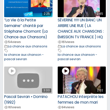
2:25
2:45
“La Vie à la Petite
SÉVERINE !!!!! UN BANC UN
Semaine” chanté par
ARBRE UNE RUE ( LA
Stéphane Chomont (La
CHANCE AUX CHANSONS :
Chance aux Chansons)
ÉMISSION TV FRANCE ) HQ
54
views
161
views
La chance aux chansons
La chance aux chansons
la chance aux chanson -
la chance aux chanson -
pascal sevran
pascal sevran
3:00
2:02
Pascal Sevran • Domino
PATACHOU interprète les
(1992)
femmes de mon mari
161
views
94
views