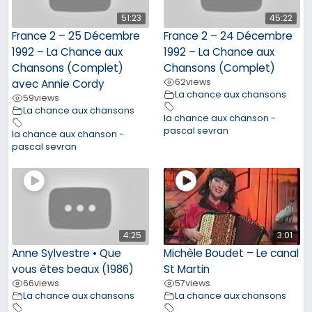
51:23
45:22
France 2 – 25 Décembre
France 2 – 24 Décembre
1992 – La Chance aux
1992 – La Chance aux
Chansons (Complet)
Chansons (Complet)
62
views
avec Annie Cordy
La chance aux chansons
59
views
La chance aux chansons
la chance aux chanson -
pascal sevran
la chance aux chanson -
pascal sevran
4:25
3:01
Anne Sylvestre • Que
Michèle Boudet – Le canal
vous êtes beaux (1986)
St Martin
66
views
57
views
La chance aux chansons
La chance aux chansons