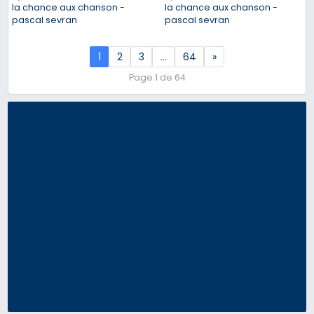
la chance aux chanson -
la chance aux chanson -
pascal sevran
pascal sevran
1
2
3
…
64
»
Page 1 de 64