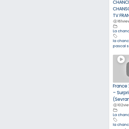
CHANC
CHANSO
TV FRA
161
vie
La chan
la chan
pascal 
France 
– Surpr
(Sevra
102
vi
La chan
la chan