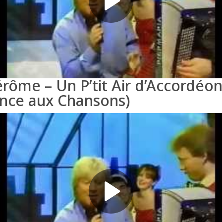
érôme – Un P’tit Air d’Accordéon
nce aux Chansons)