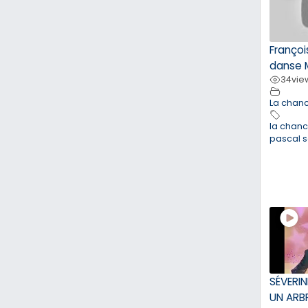
François
danse 
34
vie
La chan
la chan
pascal 
SÉVERIN
UN ARBR