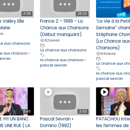
4:38
28:33
 Valéry Elle
France 2 – 1999 – La
“La Vie à la Pet
Marie
Chance aux Chansons
Semaine” chan
ws
(Début manquant)
Stéphane Cho
62
views
(La Chance aux
ce aux chansons
Chansons)
La chance aux chansons
ce aux chanson -
54
views
sevran
la chance aux chanson -
La chance aux ch
pascal sevran
la chance aux ch
pascal sevran
2:45
3:00
E !!!!! UN BANC
Pascal Sevran •
PATACHOU inte
E UNE RUE ( LA
Domino (1992)
les femmes de