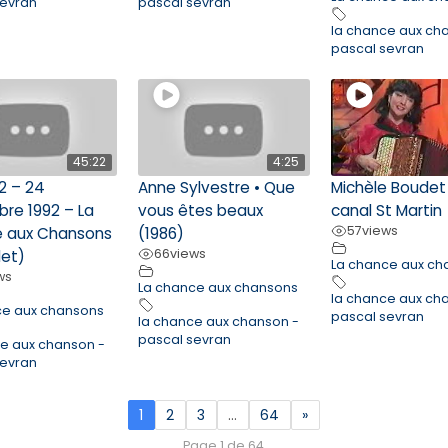
sevran
pascal sevran
la chance aux ch
pascal sevran
45:22
4:25
2 – 24
Anne Sylvestre • Que
Michèle Boudet
re 1992 – La
vous êtes beaux
canal St Martin
57
views
 aux Chansons
(1986)
66
views
et)
La chance aux ch
ws
La chance aux chansons
la chance aux ch
ce aux chansons
pascal sevran
la chance aux chanson -
pascal sevran
ce aux chanson -
sevran
1
2
3
…
64
»
Page 1 de 64