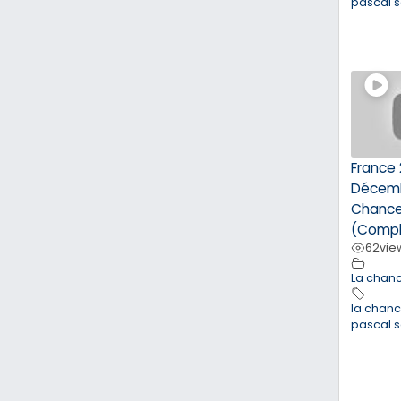
pascal 
France 
Décemb
Chance
(Compl
62
vie
La chan
la chan
pascal 