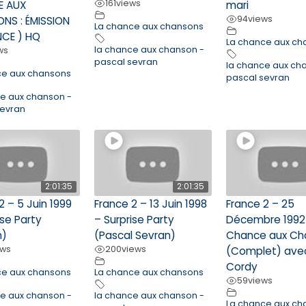
161
views
E AUX
mari
94
views
NS : ÉMISSION
La chance aux chansons
NCE ) HQ
La chance aux ch
la chance aux chanson -
ws
pascal sevran
la chance aux ch
ce aux chansons
pascal sevran
ce aux chanson -
sevran
2:01:35
2:01:35
2 – 5 Juin 1999
France 2 – 13 Juin 1998
France 2 – 25
ise Party
– Surprise Party
Décembre 1992 
n)
(Pascal Sevran)
Chance aux Ch
ews
200
views
(Complet) ave
Cordy
ce aux chansons
La chance aux chansons
59
views
ce aux chanson -
la chance aux chanson -
La chance aux ch