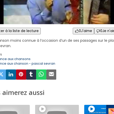
er à la liste de lecture
0
J'aime
0
Je n'a
nson moins connue à l’occasion d’un de ses passages sur le pl
Sevran.
ws
ance aux chansons
ance aux chanson - pascal sevran
 aimerez aussi