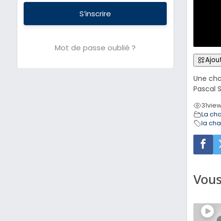
S’inscrire
Mot de passe oublié ?
Ajout
Une cha
Pascal 
31
vie
La ch
la ch
Vous