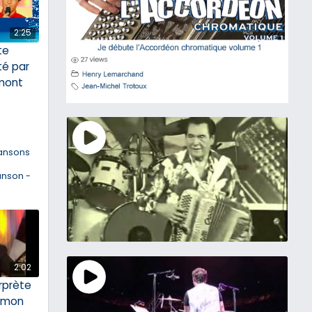
2:25
ite
té par
mont
ansons
anson -
2:02
rprète
 mon