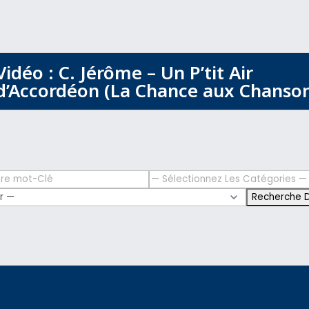
Vidéo : C. Jérôme – Un P’tit Air
d’Accordéon (La Chance aux Chanson