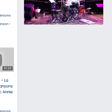
ansons
anson -
51:23
– La
ansons
c Annie
ansons