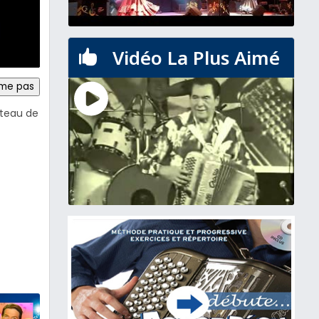
Vidéo La Plus Aimé

ime pas
ateau de