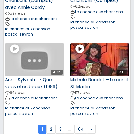
Chansons (Complet)
Chansons (Complet)
62
views
avec Annie Cordy
La chance aux chansons
59
views
La chance aux chansons
la chance aux chanson -
pascal sevran
la chance aux chanson -
pascal sevran
4:25
3:01
Anne Sylvestre • Que
Michèle Boudet – Le canal
vous êtes beaux (1986)
St Martin
66
views
57
views
La chance aux chansons
La chance aux chansons
la chance aux chanson -
la chance aux chanson -
pascal sevran
pascal sevran
1
2
3
…
64
»