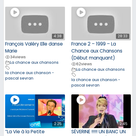
4:38
28:33
François Valéry Elle danse
France 2 – 1999 – La
Marie
Chance aux Chansons
34
views
(Début manquant)
La chance aux chansons
62
views
La chance aux chansons
la chance aux chanson -
pascal sevran
la chance aux chanson -
pascal sevran
2:25
2:45
“La Vie à la Petite
SÉVERINE !!!!! UN BANC UN