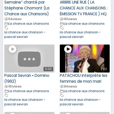
Semaine” chanté par
ARBRE UNE RUE ( LA
Stéphane Chomont (La
CHANCE AUX CHANSONS :
Chance aux Chansons)
ÉMISSION TV FRANCE ) HQ
54
views
161
views
La chance aux chansons
La chance aux chansons
la chance aux chanson -
la chance aux chanson -
pascal sevran
pascal sevran
3:00
2:02
Pascal Sevran • Domino
PATACHOU interprète les
(1992)
femmes de mon mari
161
views
94
views
La chance aux chansons
La chance aux chansons
la chance aux chanson -
la chance aux chanson -
pascal sevran
pascal sevran