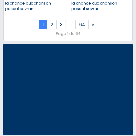
la chance aux chanson -
la chance aux chanson -
pascal sevran
pascal sevran
1
2
3
…
64
»
Page 1 de 64