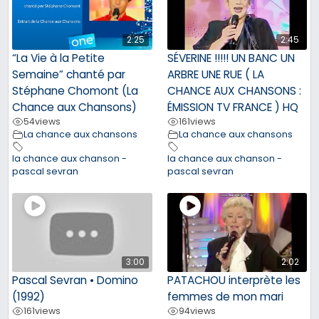
2:25
2:45
“La Vie à la Petite
SÉVERINE !!!!! UN BANC UN
Semaine” chanté par
ARBRE UNE RUE ( LA
Stéphane Chomont (La
CHANCE AUX CHANSONS :
Chance aux Chansons)
ÉMISSION TV FRANCE ) HQ
54
views
161
views
La chance aux chansons
La chance aux chansons
la chance aux chanson -
la chance aux chanson -
pascal sevran
pascal sevran
3:00
2:02
Pascal Sevran • Domino
PATACHOU interprète les
(1992)
femmes de mon mari
161
views
94
views