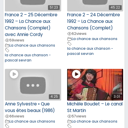
51:23
45:22
France 2 – 25 Décembre
France 2 – 24 Décembre
1992 – La Chance aux
1992 – La Chance aux
Chansons (Complet)
Chansons (Complet)
62
views
avec Annie Cordy
La chance aux chansons
59
views
La chance aux chansons
la chance aux chanson -
pascal sevran
la chance aux chanson -
pascal sevran
4:25
3:01
Anne Sylvestre • Que
Michèle Boudet – Le canal
vous êtes beaux (1986)
St Martin
66
views
57
views
La chance aux chansons
La chance aux chansons