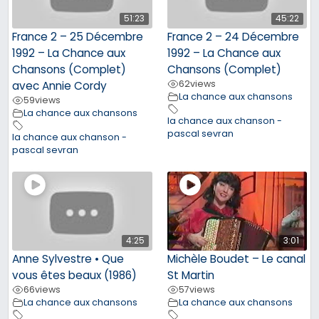
51:23
45:22
France 2 – 25 Décembre
France 2 – 24 Décembre
1992 – La Chance aux
1992 – La Chance aux
Chansons (Complet)
Chansons (Complet)
62
views
avec Annie Cordy
La chance aux chansons
59
views
La chance aux chansons
la chance aux chanson -
pascal sevran
la chance aux chanson -
pascal sevran
4:25
3:01
Anne Sylvestre • Que
Michèle Boudet – Le canal
vous êtes beaux (1986)
St Martin
66
views
57
views
La chance aux chansons
La chance aux chansons