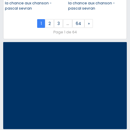
la chance aux chanson -
la chance aux chanson -
pascal sevran
pascal sevran
1
2
3
…
64
»
Page 1 de 64