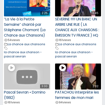
2:25
2:45
“La Vie à la Petite
SÉVERINE !!!!! UN BANC UN
Semaine” chanté par
ARBRE UNE RUE ( LA
Stéphane Chomont (La
CHANCE AUX CHANSONS :
Chance aux Chansons)
ÉMISSION TV FRANCE ) HQ
54
views
161
views
La chance aux chansons
La chance aux chansons
la chance aux chanson -
la chance aux chanson -
pascal sevran
pascal sevran
3:00
2:02
Pascal Sevran • Domino
PATACHOU interprète les
(1992)
femmes de mon mari
161
views
94
views