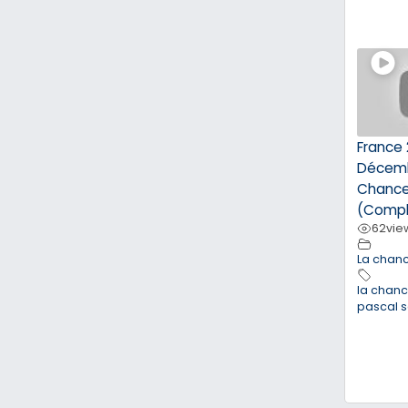
France 
Décemb
Chance
(Compl
62
vie
La chan
la chan
pascal 