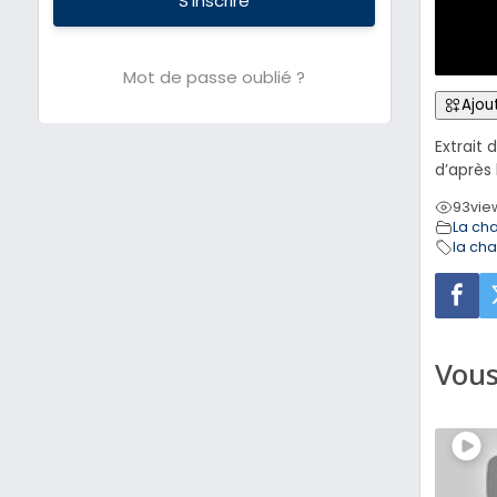
S’inscrire
Mot de passe oublié ?
Ajout
Extrait 
d’après 
93
vie
La ch
la ch
Vous