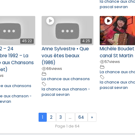
la chance aux ch
pascal sevran
45:22
4:25
2 – 24
Anne Sylvestre • Que
Michèle Boudet
re 1992 – La
vous êtes beaux
canal St Martin
57
views
 aux Chansons
(1986)
66
views
et)
La chance aux ch
ws
La chance aux chansons
la chance aux ch
ce aux chansons
pascal sevran
la chance aux chanson -
pascal sevran
ce aux chanson -
sevran
1
2
3
…
64
»
Page 1 de 64