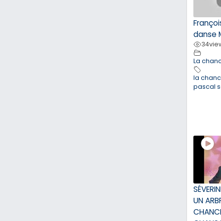
François
danse 
34
vie
La chan
la chan
pascal 
SÉVERIN
UN ARBR
CHANC