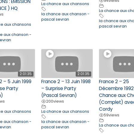
94
views
NS : ÉMISSION
La chance aux chansons
NCE ) HQ
La chance aux ch
la chance aux chanson -
ws
pascal sevran
la chance aux ch
ce aux chansons
pascal sevran
ce aux chanson -
sevran
2:01:35
2:01:35
2 – 5 Juin 1999
France 2 – 13 Juin 1998
France 2 – 25
ise Party
– Surprise Party
Décembre 1992 
n)
(Pascal Sevran)
Chance aux Ch
ews
200
views
(Complet) ave
Cordy
ce aux chansons
La chance aux chansons
59
views
ce aux chanson -
la chance aux chanson -
La chance aux ch
sevran
pascal sevran