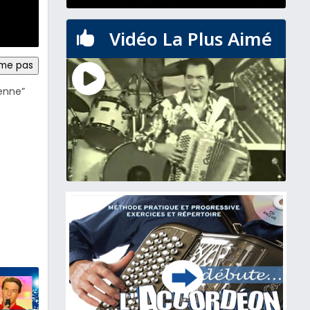
Vidéo La Plus Aimé

ime pas
ienne”