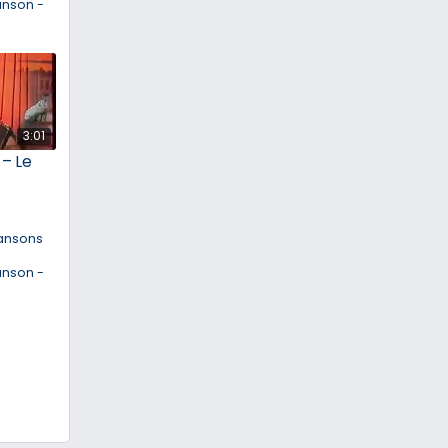
anson -
3:01
 – Le
ansons
anson -