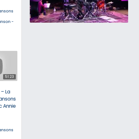
ansons
anson -
51:23
– La
ansons
c Annie
ansons