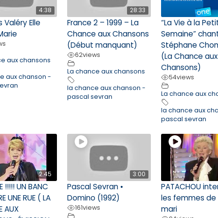
4:38
28:33
 Valéry Elle
France 2 – 1999 – La
“La Vie à la Pet
Marie
Chance aux Chansons
Semaine” chan
ws
(Début manquant)
Stéphane Cho
62
views
(La Chance aux
ce aux chansons
Chansons)
La chance aux chansons
ce aux chanson -
54
views
sevran
la chance aux chanson -
La chance aux ch
pascal sevran
la chance aux ch
pascal sevran
2:45
3:00
E !!!!! UN BANC
Pascal Sevran •
PATACHOU inte
E UNE RUE ( LA
Domino (1992)
les femmes de
161
views
E AUX
mari