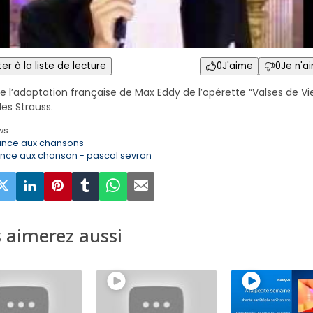
er à la liste de lecture
0
J'aime
0
Je n'a
de l’adaptation française de Max Eddy de l’opérette “Valses de V
les Strauss.
ws
ance aux chansons
ance aux chanson - pascal sevran
 aimerez aussi