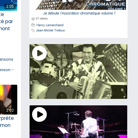
2:25
ite
té par
mont
ansons
anson -
2:02
rprète
 mon