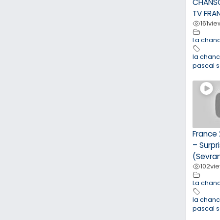
CHANSO
TV FRA
161
vie
La chan
la chan
pascal 
France 
– Surpr
(Sevra
102
vi
La chan
la chan
pascal 