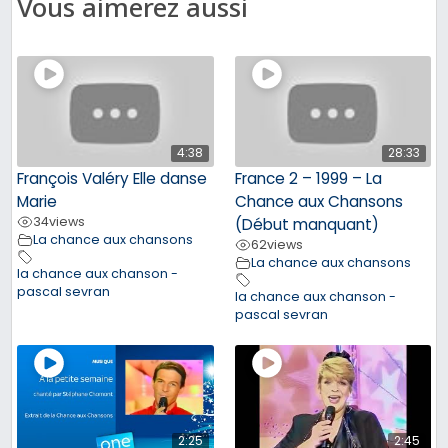
Vous aimerez aussi
4:38
28:33
François Valéry Elle danse
France 2 – 1999 – La
Marie
Chance aux Chansons
34
views
(Début manquant)
La chance aux chansons
62
views
La chance aux chansons
la chance aux chanson -
pascal sevran
la chance aux chanson -
pascal sevran
2:25
2:45