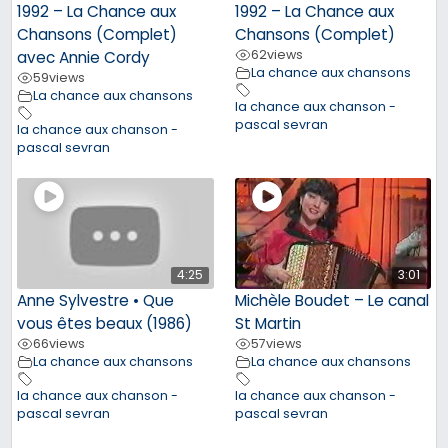
1992 – La Chance aux
1992 – La Chance aux
Chansons (Complet)
Chansons (Complet)
62
views
avec Annie Cordy
La chance aux chansons
59
views
La chance aux chansons
la chance aux chanson -
pascal sevran
la chance aux chanson -
pascal sevran
4:25
3:01
Anne Sylvestre • Que
Michèle Boudet – Le canal
vous êtes beaux (1986)
St Martin
66
views
57
views
La chance aux chansons
La chance aux chansons
la chance aux chanson -
la chance aux chanson -
pascal sevran
pascal sevran