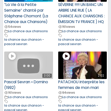
“La Vie à la Petite
SÉVERINE !!!!! UN BANC UN
Semaine” chanté par
ARBRE UNE RUE ( LA
Stéphane Chomont (La
CHANCE AUX CHANSONS :
Chance aux Chansons)
ÉMISSION TV FRANCE ) HQ
54
views
161
views
La chance aux chansons
La chance aux chansons
la chance aux chanson -
la chance aux chanson -
pascal sevran
pascal sevran
3:00
2:02
Pascal Sevran • Domino
PATACHOU interprète les
(1992)
femmes de mon mari
161
views
94
views
La chance aux chansons
La chance aux chansons
la chance aux chanson -
la chance aux chanson -
pascal sevran
pascal sevran