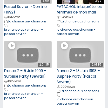
3:00
2:02
Pascal Sevran • Domino
PATACHOU interprète les
(1992)
femmes de mon mari
161
views
94
views
La chance aux chansons
La chance aux chansons
la chance aux chanson -
la chance aux chanson -
pascal sevran
pascal sevran
2:01:35
2:01:35
France 2 – 5 Juin 1999 –
France 2 – 13 Juin 1998 –
Surprise Party (Sevran)
Surprise Party (Pascal
102
views
Sevran)
La chance aux chansons
200
views
La chance aux chansons
la chance aux chanson -
pascal sevran
la chance aux chanson -
pascal sevran