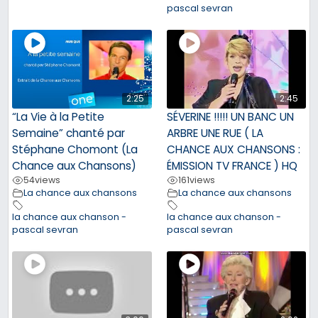
pascal sevran
2:25
2:45
“La Vie à la Petite
SÉVERINE !!!!! UN BANC UN
Semaine” chanté par
ARBRE UNE RUE ( LA
Stéphane Chomont (La
CHANCE AUX CHANSONS :
Chance aux Chansons)
ÉMISSION TV FRANCE ) HQ
54
views
161
views
La chance aux chansons
La chance aux chansons
la chance aux chanson -
la chance aux chanson -
pascal sevran
pascal sevran