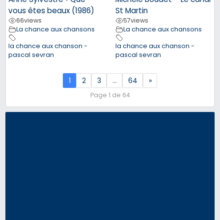
vous êtes beaux (1986)
St Martin
66
views
57
views
La chance aux chansons
La chance aux chansons
la chance aux chanson -
la chance aux chanson -
pascal sevran
pascal sevran
1
2
3
…
64
»
Page 1 de 64