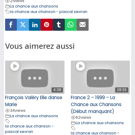
21
views
La chance aux chansons
la chance aux chanson - pascal sevran
Vous aimerez aussi
4:38
28:33
François Valéry Elle danse
France 2 – 1999 – La
Marie
Chance aux Chansons
34
views
(Début manquant)
La chance aux chansons
62
views
La chance aux chansons
la chance aux chanson -
pascal sevran
la chance aux chanson -