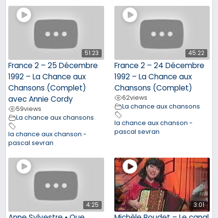
51:23
45:22
France 2 – 25 Décembre
France 2 – 24 Décembre
1992 – La Chance aux
1992 – La Chance aux
Chansons (Complet)
Chansons (Complet)
62
views
avec Annie Cordy
La chance aux chansons
59
views
La chance aux chansons
la chance aux chanson -
pascal sevran
la chance aux chanson -
pascal sevran
4:25
3:01
Anne Sylvestre • Que
Michèle Boudet – Le canal