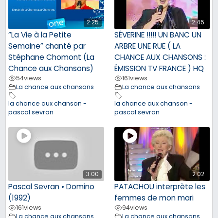
2:25
2:45
“La Vie à la Petite
SÉVERINE !!!!! UN BANC UN
Semaine” chanté par
ARBRE UNE RUE ( LA
Stéphane Chomont (La
CHANCE AUX CHANSONS :
Chance aux Chansons)
ÉMISSION TV FRANCE ) HQ
54
views
161
views
La chance aux chansons
La chance aux chansons
la chance aux chanson -
la chance aux chanson -
pascal sevran
pascal sevran
3:00
2:02
Pascal Sevran • Domino
PATACHOU interprète les
(1992)
femmes de mon mari
161
views
94
views
La chance aux chansons
La chance aux chansons