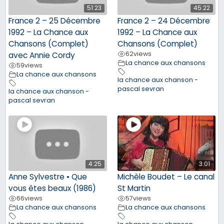
51:23
45:22
France 2 – 25 Décembre
France 2 – 24 Décembre
1992 – La Chance aux
1992 – La Chance aux
Chansons (Complet)
Chansons (Complet)
62
views
avec Annie Cordy
La chance aux chansons
59
views
La chance aux chansons
la chance aux chanson -
pascal sevran
la chance aux chanson -
pascal sevran
4:25
3:01
Anne Sylvestre • Que
Michèle Boudet – Le canal
vous êtes beaux (1986)
St Martin
66
views
57
views
La chance aux chansons
La chance aux chansons