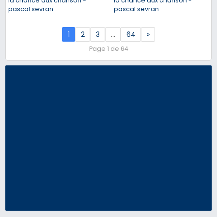
la chance aux chanson -
la chance aux chanson -
pascal sevran
pascal sevran
1
2
3
…
64
»
Page 1 de 64