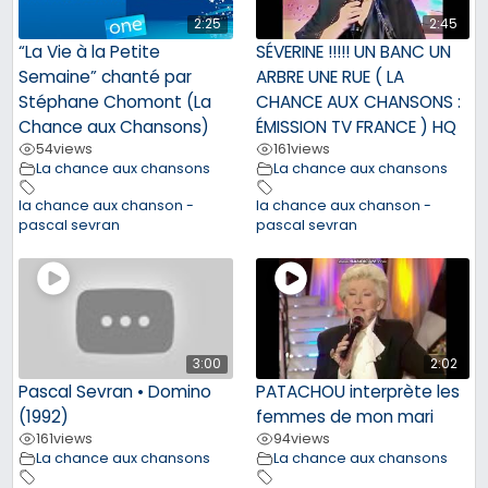
2:25
2:45
“La Vie à la Petite
SÉVERINE !!!!! UN BANC UN
Semaine” chanté par
ARBRE UNE RUE ( LA
Stéphane Chomont (La
CHANCE AUX CHANSONS :
Chance aux Chansons)
ÉMISSION TV FRANCE ) HQ
54
views
161
views
La chance aux chansons
La chance aux chansons
la chance aux chanson -
la chance aux chanson -
pascal sevran
pascal sevran
3:00
2:02
Pascal Sevran • Domino
PATACHOU interprète les
(1992)
femmes de mon mari
161
views
94
views
La chance aux chansons
La chance aux chansons