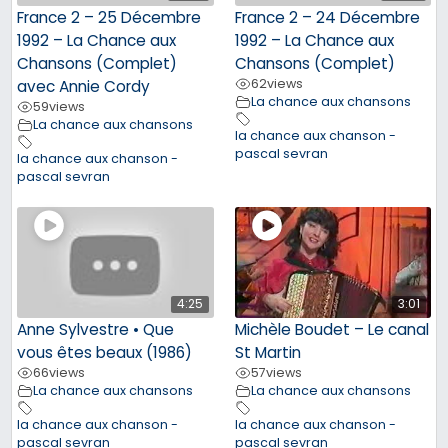
France 2 – 25 Décembre
France 2 – 24 Décembre
1992 – La Chance aux
1992 – La Chance aux
Chansons (Complet)
Chansons (Complet)
62
views
avec Annie Cordy
La chance aux chansons
59
views
La chance aux chansons
la chance aux chanson -
pascal sevran
la chance aux chanson -
pascal sevran
4:25
3:01
Anne Sylvestre • Que
Michèle Boudet – Le canal
vous êtes beaux (1986)
St Martin
66
views
57
views
La chance aux chansons
La chance aux chansons
la chance aux chanson -
la chance aux chanson -
pascal sevran
pascal sevran