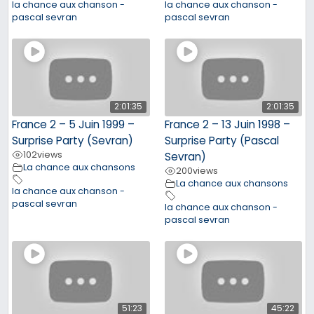
la chance aux chanson -
la chance aux chanson -
pascal sevran
pascal sevran
2:01:35
2:01:35
France 2 – 5 Juin 1999 –
France 2 – 13 Juin 1998 –
Surprise Party (Sevran)
Surprise Party (Pascal
102
views
Sevran)
La chance aux chansons
200
views
La chance aux chansons
la chance aux chanson -
pascal sevran
la chance aux chanson -
pascal sevran
51:23
45:22