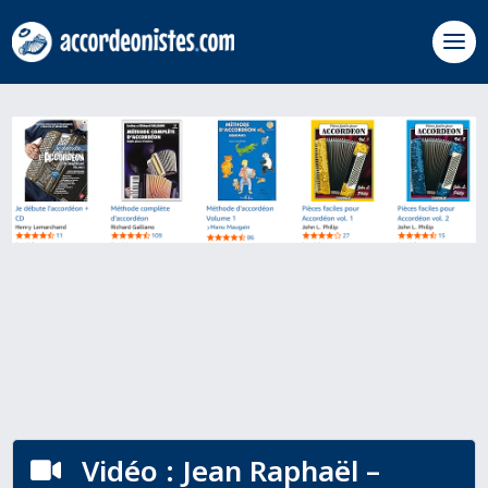
Vidéo : Jean Raphaël –
