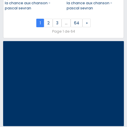
la chance aux chanson -
la chance aux chanson -
pascal sevran
pascal sevran
1
2
3
…
64
»
Page 1 de 64