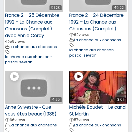
51:23
45:22
France 2 – 25 Décembre
France 2 – 24 Décembre
1992 – La Chance aux
1992 – La Chance aux
Chansons (Complet)
Chansons (Complet)
62
views
avec Annie Cordy
La chance aux chansons
59
views
La chance aux chansons
la chance aux chanson -
pascal sevran
la chance aux chanson -
pascal sevran
4:25
3:01
Anne Sylvestre • Que
Michèle Boudet – Le canal
vous êtes beaux (1986)
St Martin
66
views
57
views
La chance aux chansons
La chance aux chansons