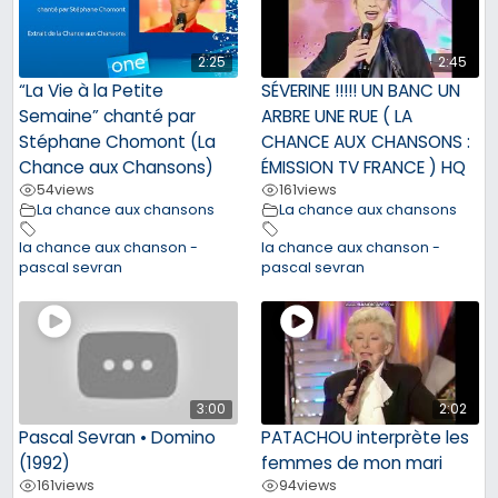
2:25
2:45
“La Vie à la Petite
SÉVERINE !!!!! UN BANC UN
Semaine” chanté par
ARBRE UNE RUE ( LA
Stéphane Chomont (La
CHANCE AUX CHANSONS :
Chance aux Chansons)
ÉMISSION TV FRANCE ) HQ
54
views
161
views
La chance aux chansons
La chance aux chansons
la chance aux chanson -
la chance aux chanson -
pascal sevran
pascal sevran
3:00
2:02
Pascal Sevran • Domino
PATACHOU interprète les
(1992)
femmes de mon mari
161
views
94
views