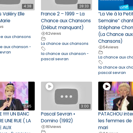
4:38
28:33
 Valéry Elle
France 2 – 1999 – La
“La Vie à la Pet
Marie
Chance aux Chansons
Semaine” chan
ws
(Début manquant)
Stéphane Cho
62
views
(La Chance aux
ce aux chansons
Chansons)
La chance aux chansons
ce aux chanson -
54
views
sevran
la chance aux chanson -
La chance aux ch
pascal sevran
la chance aux ch
pascal sevran
2:45
3:00
E !!!!! UN BANC
Pascal Sevran •
PATACHOU inte
E UNE RUE ( LA
Domino (1992)
les femmes de
161
views
E AUX
mari