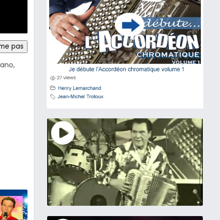
ime pas
iano,