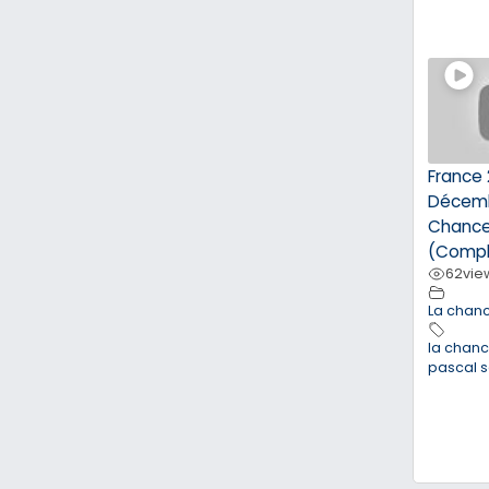
France 
Décemb
Chance
(Compl
62
vie
La chan
la chan
pascal 