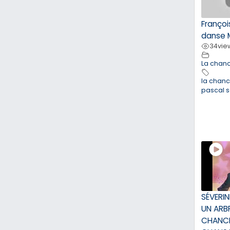
François
danse 
34
vie
La chan
la chan
pascal 
SÉVERIN
UN ARBR
CHANC