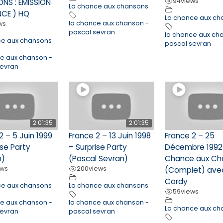
94
views
NS : ÉMISSION
La chance aux chansons
NCE ) HQ
La chance aux ch
la chance aux chanson -
ws
pascal sevran
la chance aux ch
ce aux chansons
pascal sevran
ce aux chanson -
sevran
2:01:35
2:01:35
2 – 5 Juin 1999
France 2 – 13 Juin 1998
France 2 – 25
ise Party
– Surprise Party
Décembre 1992 
n)
(Pascal Sevran)
Chance aux Ch
ews
200
views
(Complet) ave
Cordy
ce aux chansons
La chance aux chansons
59
views
ce aux chanson -
la chance aux chanson -
La chance aux ch
sevran
pascal sevran