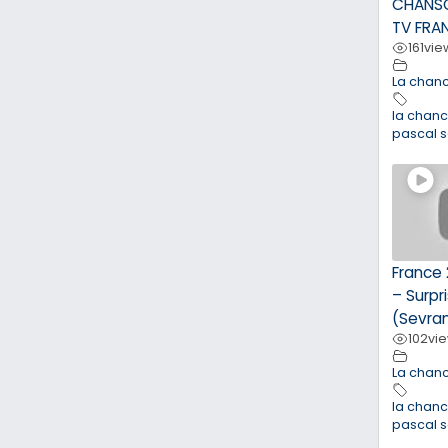
CHANSO
TV FRA
161
vie
La chan
la chan
pascal 
France 
– Surpr
(Sevra
102
vi
La chan
la chan
pascal 