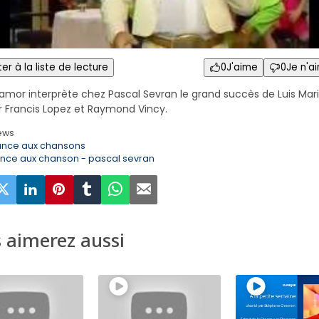
er à la liste de lecture
0
J'aime
0
Je n'a
llamor interprète chez Pascal Sevran le grand succès de Luis Mar
r Francis Lopez et Raymond Vincy.
ews
ance aux chansons
ance aux chanson - pascal sevran
 aimerez aussi