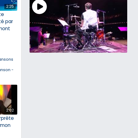
2:25
ite
té par
mont
ansons
anson -
2:02
rprète
 mon