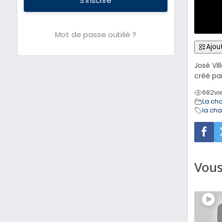
S’inscrire
Mot de passe oublié ?
Ajout
José Vi
créé pa
682
vi
La ch
la ch
Vous