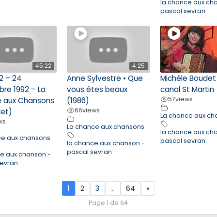
la chance aux ch
pascal sevran
45:22
4:25
2 – 24
Anne Sylvestre • Que
Michèle Boudet
re 1992 – La
vous êtes beaux
canal St Martin
57
views
 aux Chansons
(1986)
66
views
et)
La chance aux ch
ws
La chance aux chansons
la chance aux ch
ce aux chansons
pascal sevran
la chance aux chanson -
pascal sevran
ce aux chanson -
sevran
1
2
3
…
64
»
Page 1 de 64