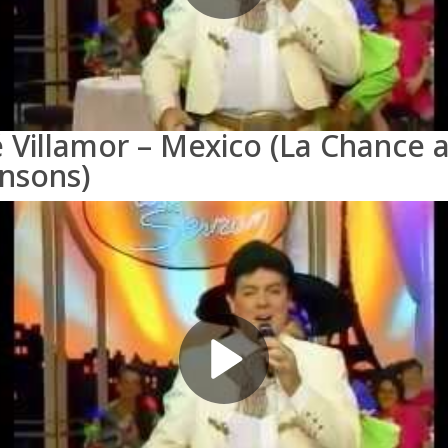
é Villamor – Mexico (La Chance 
nsons)