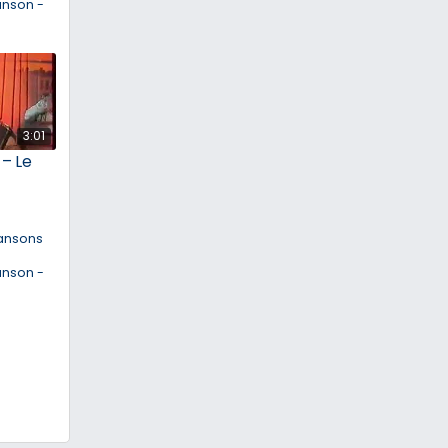
anson -
3:01
 – Le
ansons
anson -