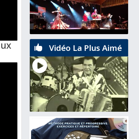
aux
Vidéo La Plus Aimé
