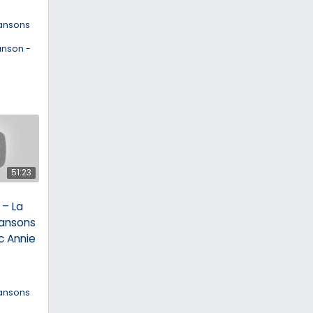
ansons
anson -
51:23
– La
ansons
c Annie
ansons