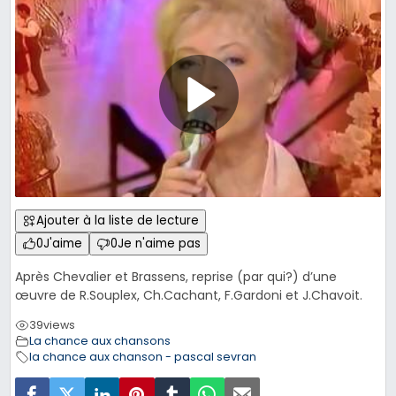
Ajouter à la liste de lecture
0
J'aime
0
Je n'aime pas
Après Chevalier et Brassens, reprise (par qui?) d’une
œuvre de R.Souplex, Ch.Cachant, F.Gardoni et J.Chavoit.
39
views
La chance aux chansons
la chance aux chanson - pascal sevran