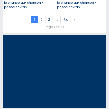
la chance aux chanson -
la chance aux chanson -
pascal sevran
pascal sevran
1
2
3
…
64
»
Page 1 de 64