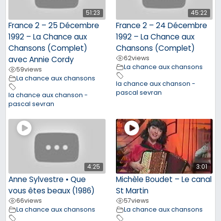
51:23
45:22
France 2 – 25 Décembre
France 2 – 24 Décembre
1992 – La Chance aux
1992 – La Chance aux
Chansons (Complet)
Chansons (Complet)
62
views
avec Annie Cordy
La chance aux chansons
59
views
La chance aux chansons
la chance aux chanson -
pascal sevran
la chance aux chanson -
pascal sevran
4:25
3:01
Anne Sylvestre • Que
Michèle Boudet – Le canal
vous êtes beaux (1986)
St Martin
66
views
57
views
La chance aux chansons
La chance aux chansons