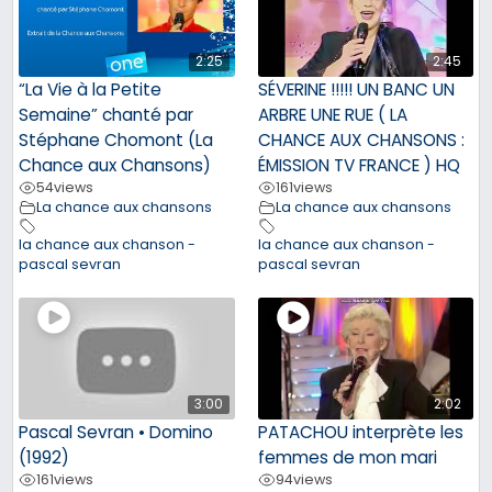
2:25
2:45
“La Vie à la Petite
SÉVERINE !!!!! UN BANC UN
Semaine” chanté par
ARBRE UNE RUE ( LA
Stéphane Chomont (La
CHANCE AUX CHANSONS :
Chance aux Chansons)
ÉMISSION TV FRANCE ) HQ
54
views
161
views
La chance aux chansons
La chance aux chansons
la chance aux chanson -
la chance aux chanson -
pascal sevran
pascal sevran
3:00
2:02
Pascal Sevran • Domino
PATACHOU interprète les
(1992)
femmes de mon mari
161
views
94
views