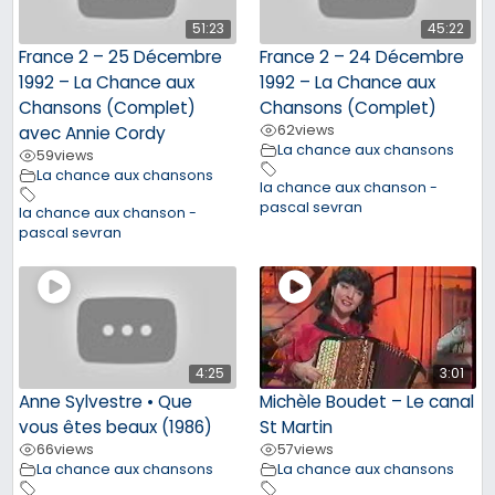
51:23
45:22
France 2 – 25 Décembre
France 2 – 24 Décembre
1992 – La Chance aux
1992 – La Chance aux
Chansons (Complet)
Chansons (Complet)
62
views
avec Annie Cordy
La chance aux chansons
59
views
La chance aux chansons
la chance aux chanson -
pascal sevran
la chance aux chanson -
pascal sevran
4:25
3:01
Anne Sylvestre • Que
Michèle Boudet – Le canal
vous êtes beaux (1986)
St Martin
66
views
57
views
La chance aux chansons
La chance aux chansons