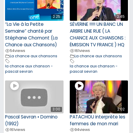
2:25
2:45
“La Vie à la Petite
SÉVERINE !!!!! UN BANC UN
Semaine” chanté par
ARBRE UNE RUE ( LA
Stéphane Chomont (La
CHANCE AUX CHANSONS :
Chance aux Chansons)
ÉMISSION TV FRANCE ) HQ
54
views
161
views
La chance aux chansons
La chance aux chansons
la chance aux chanson -
la chance aux chanson -
pascal sevran
pascal sevran
3:00
2:02
Pascal Sevran • Domino
PATACHOU interprète les
(1992)
femmes de mon mari
161
views
94
views