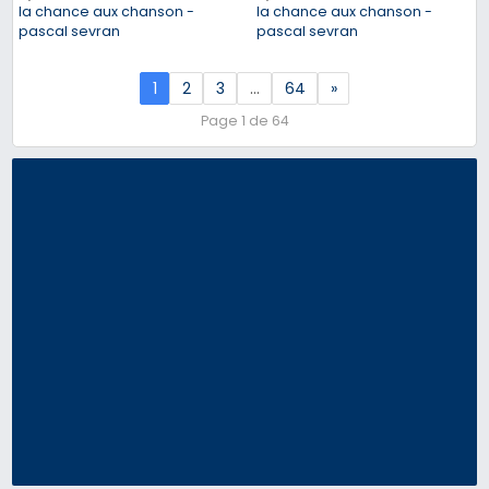
la chance aux chanson -
la chance aux chanson -
pascal sevran
pascal sevran
1
2
3
…
64
»
Page 1 de 64