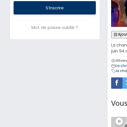
S’inscrire
Mot de passe oublié ?
Ajout
La chant
juin 94
49
vie
La ch
la ch
Vous