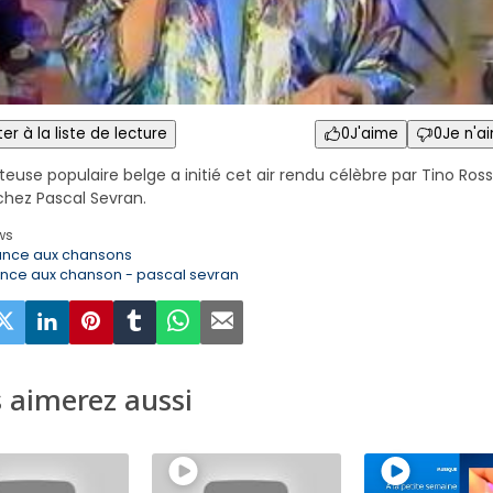
er à la liste de lecture
0
J'aime
0
Je n'a
euse populaire belge a initié cet air rendu célèbre par Tino Rossi
 chez Pascal Sevran.
ws
ance aux chansons
ance aux chanson - pascal sevran
 aimerez aussi