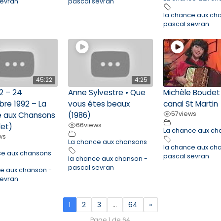
sevran
pascal sevran
la chance aux ch
pascal sevran
45:22
4:25
2 – 24
Anne Sylvestre • Que
Michèle Boudet
re 1992 – La
vous êtes beaux
canal St Martin
57
views
 aux Chansons
(1986)
66
views
et)
La chance aux ch
ws
La chance aux chansons
la chance aux ch
ce aux chansons
pascal sevran
la chance aux chanson -
pascal sevran
ce aux chanson -
sevran
1
2
3
…
64
»
Page 1 de 64