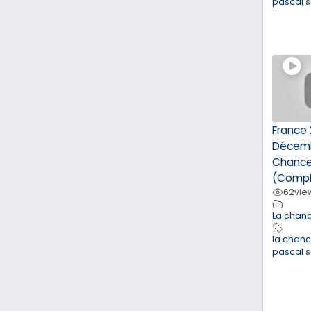
pascal 
France 
Décemb
Chance
(Compl
62
vie
La chan
la chan
pascal 