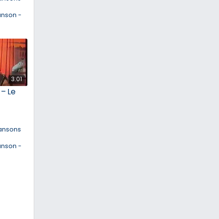
anson -
3:01
 – Le
ansons
anson -