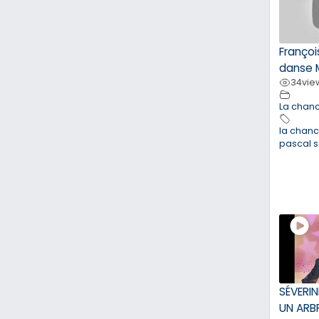
François
danse 
34
vie
La chan
la chan
pascal 
SÉVERIN
UN ARBR