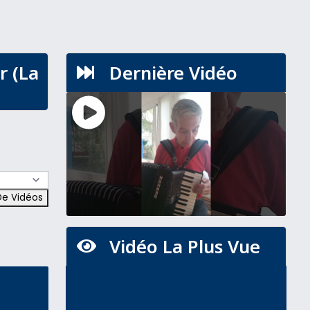
r (La
Dernière Vidéo

Vidéo La Plus Vue
