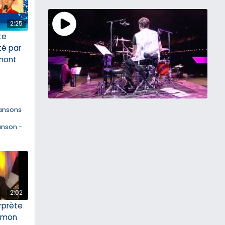
2:25
ite
té par
mont
ansons
anson -
2:02
rprète
 mon