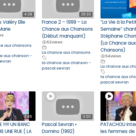
4:38
28:33
 Valéry Elle
France 2 – 1999 – La
“La Vie à la Pet
Marie
Chance aux Chansons
Semaine” chan
ws
(Début manquant)
Stéphane Cho
62
views
(La Chance aux
ce aux chansons
Chansons)
La chance aux chansons
ce aux chanson -
54
views
sevran
la chance aux chanson -
La chance aux ch
pascal sevran
la chance aux ch
pascal sevran
2:45
3:00
E !!!!! UN BANC
Pascal Sevran •
PATACHOU inte
E UNE RUE ( LA
Domino (1992)
les femmes de