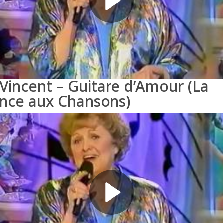
y Vincent – Guitare d’Amour (La
nce aux Chansons)