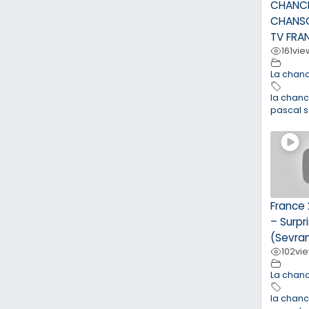
CHANC
CHANSO
TV FRA
161
vie
La chan
la chan
pascal 
France 
– Surpr
(Sevra
102
vi
La chan
la chan