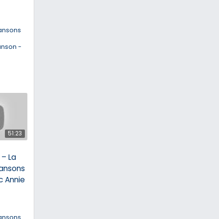
ansons
anson -
51:23
– La
ansons
c Annie
ansons