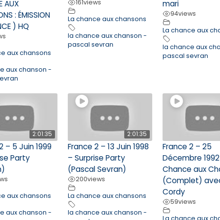
161
views
E AUX
mari
94
views
NS : ÉMISSION
La chance aux chansons
NCE ) HQ
La chance aux ch
la chance aux chanson -
ws
pascal sevran
la chance aux ch
ce aux chansons
pascal sevran
ce aux chanson -
sevran
2:01:35
2:01:35
2 – 5 Juin 1999
France 2 – 13 Juin 1998
France 2 – 25
ise Party
– Surprise Party
Décembre 1992 
n)
(Pascal Sevran)
Chance aux Ch
ews
200
views
(Complet) ave
Cordy
ce aux chansons
La chance aux chansons
59
views
ce aux chanson -
la chance aux chanson -
La chance aux ch