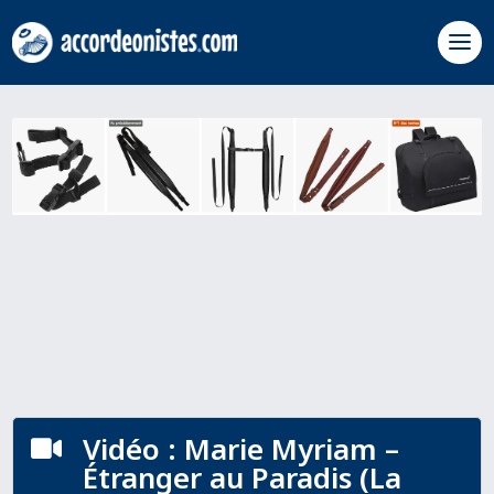
Vidéo : Marie Myriam –

Étranger au Paradis (La