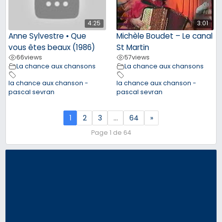
4:25
3:01
Anne Sylvestre • Que
Michèle Boudet – Le canal
vous êtes beaux (1986)
St Martin
66
views
57
views
La chance aux chansons
La chance aux chansons
la chance aux chanson -
la chance aux chanson -
pascal sevran
pascal sevran
1
2
3
…
64
»
Page 1 de 64