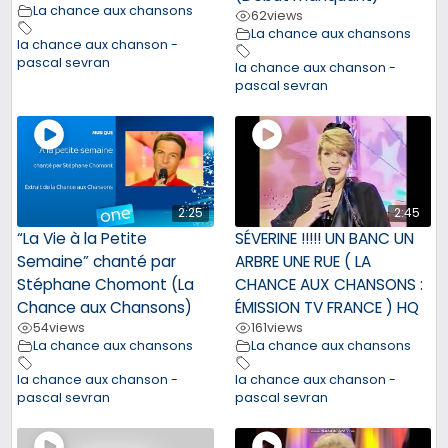
La chance aux chansons
62
views
La chance aux chansons
la chance aux chanson -
pascal sevran
la chance aux chanson -
pascal sevran
2:25
2:45
“La Vie à la Petite
SÉVERINE !!!!! UN BANC UN
Semaine” chanté par
ARBRE UNE RUE ( LA
Stéphane Chomont (La
CHANCE AUX CHANSONS :
Chance aux Chansons)
ÉMISSION TV FRANCE ) HQ
54
views
161
views
La chance aux chansons
La chance aux chansons
la chance aux chanson -
la chance aux chanson -
pascal sevran
pascal sevran