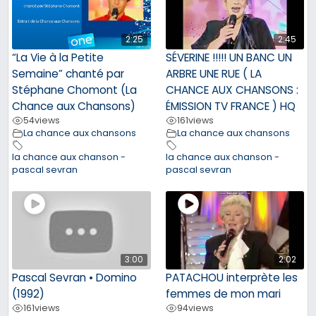
2:25
2:45
“La Vie à la Petite
SÉVERINE !!!!! UN BANC UN
Semaine” chanté par
ARBRE UNE RUE ( LA
Stéphane Chomont (La
CHANCE AUX CHANSONS :
Chance aux Chansons)
ÉMISSION TV FRANCE ) HQ
54
views
161
views
La chance aux chansons
La chance aux chansons
la chance aux chanson -
la chance aux chanson -
pascal sevran
pascal sevran
3:00
2:02
Pascal Sevran • Domino
PATACHOU interprète les
(1992)
femmes de mon mari
161
views
94
views