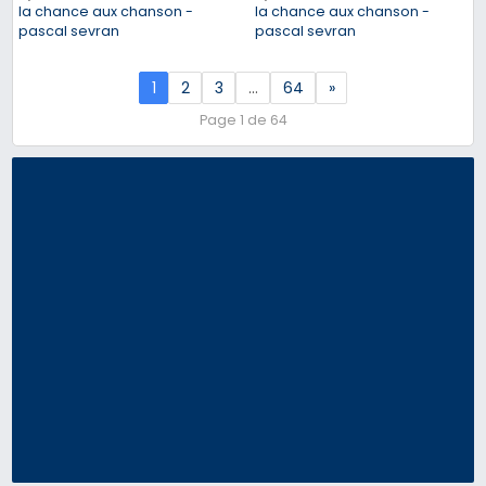
la chance aux chanson -
la chance aux chanson -
pascal sevran
pascal sevran
1
2
3
…
64
»
Page 1 de 64