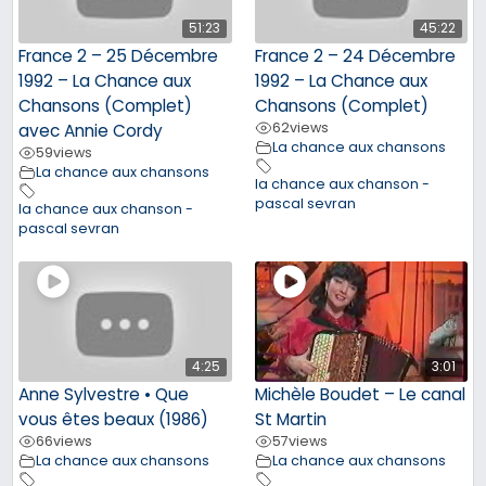
51:23
45:22
France 2 – 25 Décembre
France 2 – 24 Décembre
1992 – La Chance aux
1992 – La Chance aux
Chansons (Complet)
Chansons (Complet)
62
views
avec Annie Cordy
La chance aux chansons
59
views
La chance aux chansons
la chance aux chanson -
pascal sevran
la chance aux chanson -
pascal sevran
4:25
3:01
Anne Sylvestre • Que
Michèle Boudet – Le canal
vous êtes beaux (1986)
St Martin
66
views
57
views
La chance aux chansons
La chance aux chansons