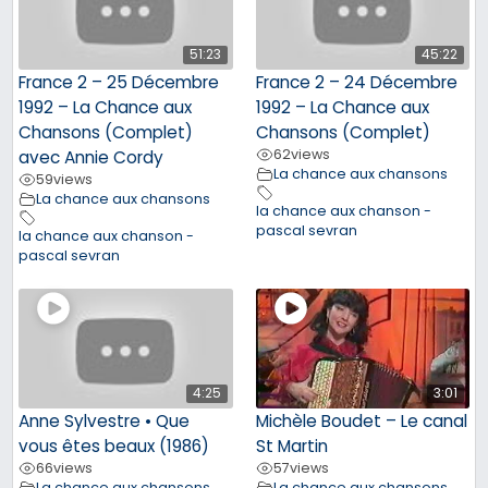
51:23
45:22
France 2 – 25 Décembre
France 2 – 24 Décembre
1992 – La Chance aux
1992 – La Chance aux
Chansons (Complet)
Chansons (Complet)
62
views
avec Annie Cordy
La chance aux chansons
59
views
La chance aux chansons
la chance aux chanson -
pascal sevran
la chance aux chanson -
pascal sevran
4:25
3:01
Anne Sylvestre • Que
Michèle Boudet – Le canal
vous êtes beaux (1986)
St Martin
66
views
57
views
La chance aux chansons
La chance aux chansons