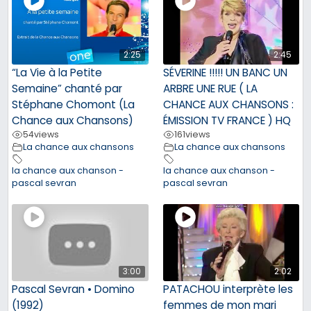
2:25
2:45
“La Vie à la Petite
SÉVERINE !!!!! UN BANC UN
Semaine” chanté par
ARBRE UNE RUE ( LA
Stéphane Chomont (La
CHANCE AUX CHANSONS :
Chance aux Chansons)
ÉMISSION TV FRANCE ) HQ
54
views
161
views
La chance aux chansons
La chance aux chansons
la chance aux chanson -
la chance aux chanson -
pascal sevran
pascal sevran
3:00
2:02
Pascal Sevran • Domino
PATACHOU interprète les
(1992)
femmes de mon mari