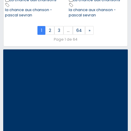
la chance aux chanson -
la chance aux chanson -
pascal sevran
pascal sevran
1
2
3
…
64
»
Page 1 de 64