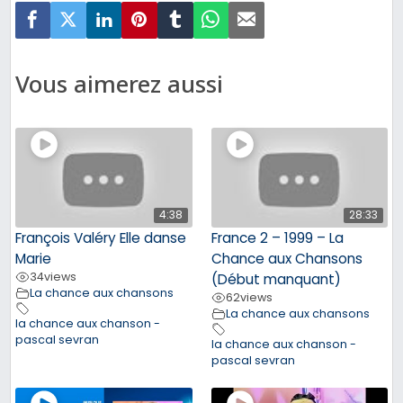
Vous aimerez aussi
4:38
28:33
François Valéry Elle danse
France 2 – 1999 – La
Marie
Chance aux Chansons
34
views
(Début manquant)
La chance aux chansons
62
views
La chance aux chansons
la chance aux chanson -
pascal sevran
la chance aux chanson -
pascal sevran