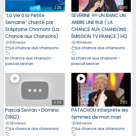
2:25
2:45
“La Vie à la Petite
SÉVERINE !!!!! UN BANC UN
Semaine” chanté par
ARBRE UNE RUE ( LA
Stéphane Chomont (La
CHANCE AUX CHANSONS :
Chance aux Chansons)
ÉMISSION TV FRANCE ) HQ
54
views
161
views
La chance aux chansons
La chance aux chansons
la chance aux chanson -
la chance aux chanson -
pascal sevran
pascal sevran
3:00
2:02
Pascal Sevran • Domino
PATACHOU interprète les
(1992)
femmes de mon mari
161
views
94
views
La chance aux chansons
La chance aux chansons