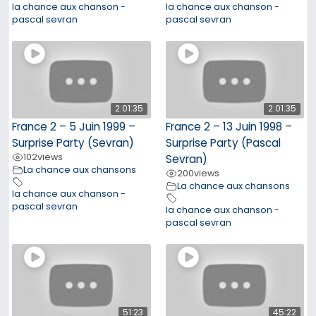
la chance aux chanson -
la chance aux chanson -
pascal sevran
pascal sevran
2:01:35
2:01:35
France 2 – 5 Juin 1999 –
France 2 – 13 Juin 1998 –
Surprise Party (Sevran)
Surprise Party (Pascal
102
views
Sevran)
La chance aux chansons
200
views
La chance aux chansons
la chance aux chanson -
pascal sevran
la chance aux chanson -
pascal sevran
51:23
45:22