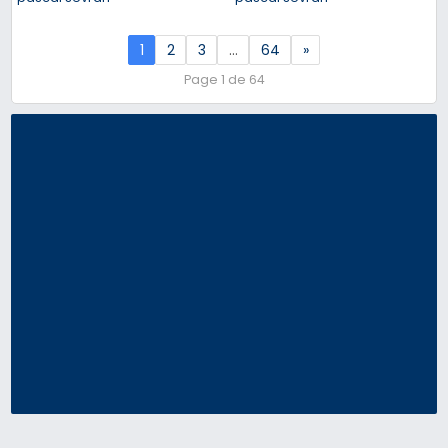
1
2
3
…
64
»
Page 1 de 64