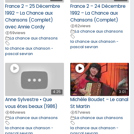
France 2 – 25 Décembre
France 2 – 24 Décembre
1992 – La Chance aux
1992 – La Chance aux
Chansons (Complet)
Chansons (Complet)
62
views
avec Annie Cordy
La chance aux chansons
59
views
La chance aux chansons
la chance aux chanson -
pascal sevran
la chance aux chanson -
pascal sevran
4:25
3:01
Anne Sylvestre • Que
Michèle Boudet – Le canal
vous êtes beaux (1986)
St Martin
66
views
57
views
La chance aux chansons
La chance aux chansons
la chance aux chanson -
la chance aux chanson -
pascal sevran
pascal sevran