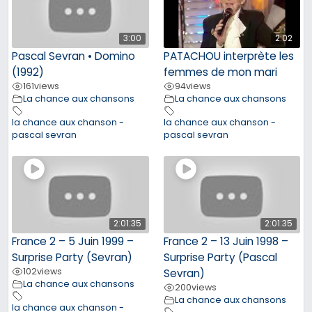
3:00
2:02
Pascal Sevran • Domino
PATACHOU interprète les
(1992)
femmes de mon mari
161
views
94
views
La chance aux chansons
La chance aux chansons
la chance aux chanson -
la chance aux chanson -
pascal sevran
pascal sevran
2:01:35
2:01:35
France 2 – 5 Juin 1999 –
France 2 – 13 Juin 1998 –
Surprise Party (Sevran)
Surprise Party (Pascal
102
views
Sevran)
La chance aux chansons
200
views
La chance aux chansons
la chance aux chanson -