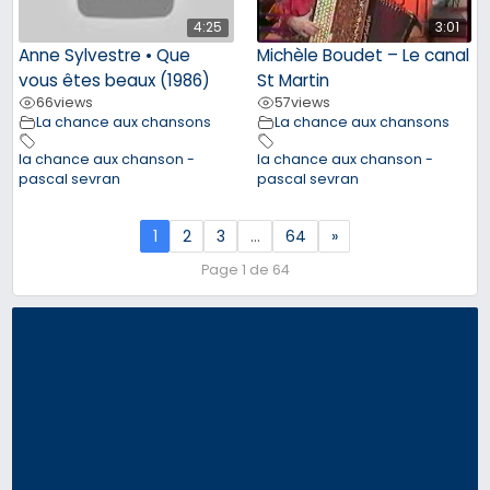
4:25
3:01
Anne Sylvestre • Que
Michèle Boudet – Le canal
vous êtes beaux (1986)
St Martin
66
views
57
views
La chance aux chansons
La chance aux chansons
la chance aux chanson -
la chance aux chanson -
pascal sevran
pascal sevran
1
2
3
…
64
»
Page 1 de 64