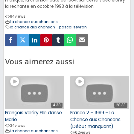
musique, la chanson date de 1964, sur cette vidéo Monty
la rechante en octobre 1993 à la télévision.
94
views
La chance aux chansons
la chance aux chanson - pascal sevran
Vous aimerez aussi
4:38
28:33
François Valéry Elle danse
France 2 – 1999 – La
Marie
Chance aux Chansons
34
views
(Début manquant)
La chance aux chansons
62
views