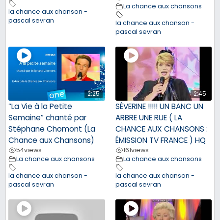
La chance aux chansons
la chance aux chanson -
pascal sevran
la chance aux chanson -
pascal sevran
2:25
2:45
“La Vie à la Petite
SÉVERINE !!!!! UN BANC UN
Semaine” chanté par
ARBRE UNE RUE ( LA
Stéphane Chomont (La
CHANCE AUX CHANSONS :
Chance aux Chansons)
ÉMISSION TV FRANCE ) HQ
54
views
161
views
La chance aux chansons
La chance aux chansons
la chance aux chanson -
la chance aux chanson -
pascal sevran
pascal sevran