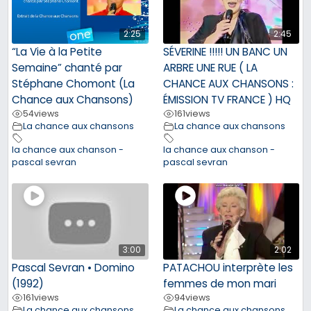
2:25
2:45
“La Vie à la Petite
SÉVERINE !!!!! UN BANC UN
Semaine” chanté par
ARBRE UNE RUE ( LA
Stéphane Chomont (La
CHANCE AUX CHANSONS :
Chance aux Chansons)
ÉMISSION TV FRANCE ) HQ
54
views
161
views
La chance aux chansons
La chance aux chansons
la chance aux chanson -
la chance aux chanson -
pascal sevran
pascal sevran
3:00
2:02
Pascal Sevran • Domino
PATACHOU interprète les
(1992)
femmes de mon mari
161
views
94
views
La chance aux chansons
La chance aux chansons