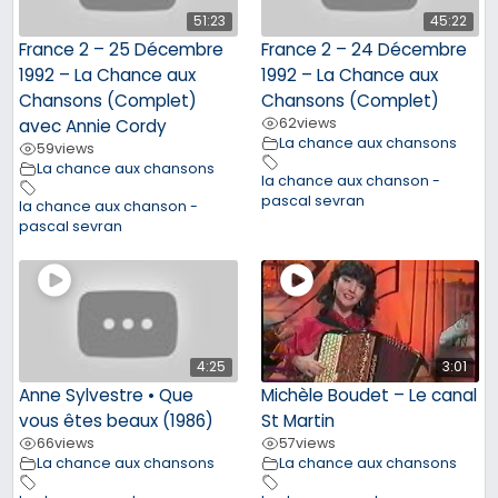
51:23
45:22
France 2 – 25 Décembre
France 2 – 24 Décembre
1992 – La Chance aux
1992 – La Chance aux
Chansons (Complet)
Chansons (Complet)
62
views
avec Annie Cordy
La chance aux chansons
59
views
La chance aux chansons
la chance aux chanson -
pascal sevran
la chance aux chanson -
pascal sevran
4:25
3:01
Anne Sylvestre • Que
Michèle Boudet – Le canal
vous êtes beaux (1986)
St Martin
66
views
57
views
La chance aux chansons
La chance aux chansons