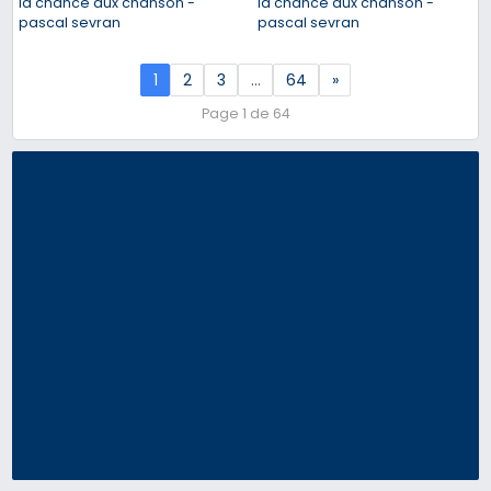
la chance aux chanson -
la chance aux chanson -
pascal sevran
pascal sevran
1
2
3
…
64
»
Page 1 de 64