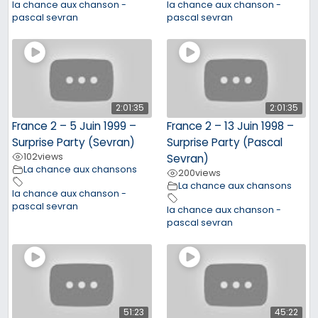
la chance aux chanson -
la chance aux chanson -
pascal sevran
pascal sevran
2:01:35
2:01:35
France 2 – 5 Juin 1999 –
France 2 – 13 Juin 1998 –
Surprise Party (Sevran)
Surprise Party (Pascal
102
views
Sevran)
La chance aux chansons
200
views
La chance aux chansons
la chance aux chanson -
pascal sevran
la chance aux chanson -
pascal sevran
51:23
45:22