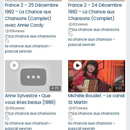
France 2 – 25 Décembre
France 2 – 24 Décembre
1992 – La Chance aux
1992 – La Chance aux
Chansons (Complet)
Chansons (Complet)
62
views
avec Annie Cordy
La chance aux chansons
59
views
La chance aux chansons
la chance aux chanson -
pascal sevran
la chance aux chanson -
pascal sevran
4:25
3:01
Anne Sylvestre • Que
Michèle Boudet – Le canal
vous êtes beaux (1986)
St Martin
66
views
57
views
La chance aux chansons
La chance aux chansons
la chance aux chanson -
la chance aux chanson -
pascal sevran
pascal sevran