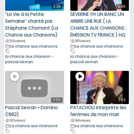
2:25
2:45
“La Vie à la Petite
SÉVERINE !!!!! UN BANC UN
Semaine” chanté par
ARBRE UNE RUE ( LA
Stéphane Chomont (La
CHANCE AUX CHANSONS :
Chance aux Chansons)
ÉMISSION TV FRANCE ) HQ
54
views
161
views
La chance aux chansons
La chance aux chansons
la chance aux chanson -
la chance aux chanson -
pascal sevran
pascal sevran
3:00
2:02
Pascal Sevran • Domino
PATACHOU interprète les
(1992)
femmes de mon mari
161
views
94
views
La chance aux chansons
La chance aux chansons