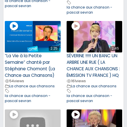
la chance aux chanson -
pascal sevran
la chance aux chanson -
pascal sevran
2:25
2:45
“La Vie à la Petite
SÉVERINE !!!!! UN BANC UN
Semaine” chanté par
ARBRE UNE RUE ( LA
Stéphane Chomont (La
CHANCE AUX CHANSONS :
Chance aux Chansons)
ÉMISSION TV FRANCE ) HQ
54
views
161
views
La chance aux chansons
La chance aux chansons
la chance aux chanson -
la chance aux chanson -
pascal sevran
pascal sevran