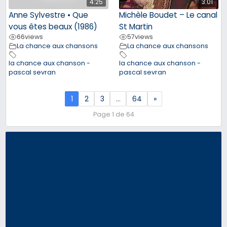
4:25
3:01
Anne Sylvestre • Que
Michèle Boudet – Le canal
vous êtes beaux (1986)
St Martin
66
views
57
views
La chance aux chansons
La chance aux chansons
la chance aux chanson -
la chance aux chanson -
pascal sevran
pascal sevran
1
2
3
…
64
»
Page 1 de 64