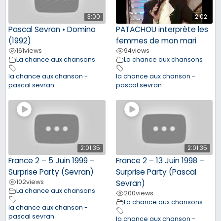
3:00
2:02
Pascal Sevran • Domino
PATACHOU interprète les
(1992)
femmes de mon mari
161
views
94
views
La chance aux chansons
La chance aux chansons
la chance aux chanson -
la chance aux chanson -
pascal sevran
pascal sevran
2:01:35
2:01:35
France 2 – 5 Juin 1999 –
France 2 – 13 Juin 1998 –
Surprise Party (Sevran)
Surprise Party (Pascal
102
views
Sevran)
La chance aux chansons
200
views
La chance aux chansons
la chance aux chanson -
pascal sevran
la chance aux chanson -