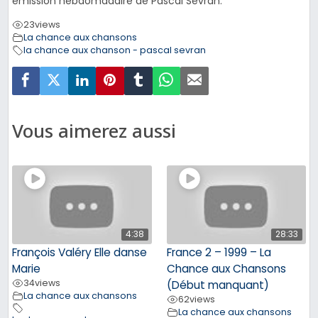
émission hebdomadaire de Pascal Sevran.
23
views
La chance aux chansons
la chance aux chanson - pascal sevran
Vous aimerez aussi
4:38
28:33
François Valéry Elle danse
France 2 – 1999 – La
Marie
Chance aux Chansons
34
views
(Début manquant)
La chance aux chansons
62
views
La chance aux chansons