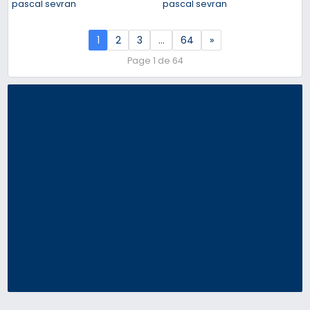
pascal sevran
pascal sevran
1
2
3
…
64
»
Page 1 de 64