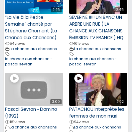
2:25
2:45
“La Vie à la Petite
SÉVERINE !!!!! UN BANC UN
Semaine” chanté par
ARBRE UNE RUE ( LA
Stéphane Chomont (La
CHANCE AUX CHANSONS :
Chance aux Chansons)
ÉMISSION TV FRANCE ) HQ
54
views
161
views
La chance aux chansons
La chance aux chansons
la chance aux chanson -
la chance aux chanson -
pascal sevran
pascal sevran
3:00
2:02
Pascal Sevran • Domino
PATACHOU interprète les
(1992)
femmes de mon mari
161
views
94
views
La chance aux chansons
La chance aux chansons