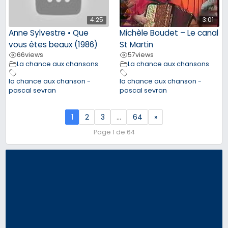
4:25
3:01
Anne Sylvestre • Que
Michèle Boudet – Le canal
vous êtes beaux (1986)
St Martin
66
views
57
views
La chance aux chansons
La chance aux chansons
la chance aux chanson -
la chance aux chanson -
pascal sevran
pascal sevran
1
2
3
…
64
»
Page 1 de 64