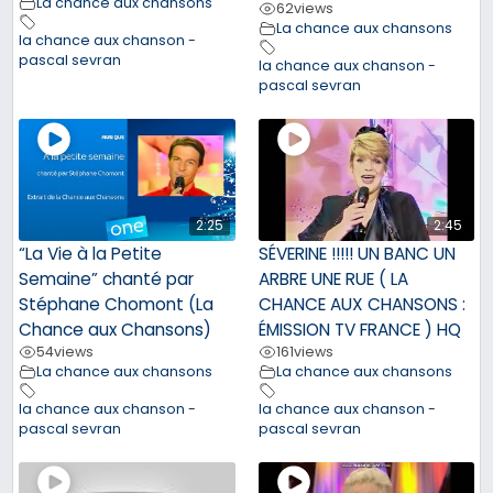
La chance aux chansons
62
views
La chance aux chansons
la chance aux chanson -
pascal sevran
la chance aux chanson -
pascal sevran
2:25
2:45
“La Vie à la Petite
SÉVERINE !!!!! UN BANC UN
Semaine” chanté par
ARBRE UNE RUE ( LA
Stéphane Chomont (La
CHANCE AUX CHANSONS :
Chance aux Chansons)
ÉMISSION TV FRANCE ) HQ
54
views
161
views
La chance aux chansons
La chance aux chansons
la chance aux chanson -
la chance aux chanson -
pascal sevran
pascal sevran