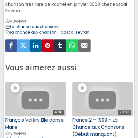
chanson très rare de Rachel en janvier 2000 chez Pascal
Sevran.
43
views
La chance aux chansons
la chance aux chanson - pascal sevran
Vous aimerez aussi
4:38
28:33
François Valéry Elle danse
France 2 – 1999 – La
Marie
Chance aux Chansons
34
views
(Début manquant)