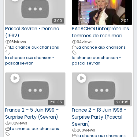
3:00
2:02
Pascal Sevran • Domino
PATACHOU interprète les
(1992)
femmes de mon mari
161
views
94
views
La chance aux chansons
La chance aux chansons
la chance aux chanson -
la chance aux chanson -
pascal sevran
pascal sevran
2:01:35
2:01:35
France 2 – 5 Juin 1999 –
France 2 – 13 Juin 1998 –
Surprise Party (Sevran)
Surprise Party (Pascal
102
views
Sevran)
La chance aux chansons
200
views
La chance aux chansons