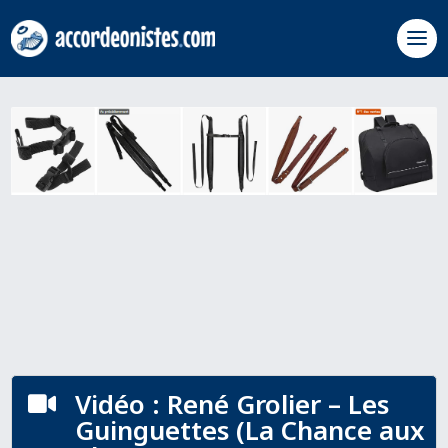
Vidéo : René Grolier – Les

Guinguettes (La Chance aux