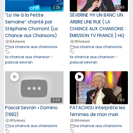
2:25
2:45
“La Vie à la Petite
SÉVERINE !!!!! UN BANC UN
Semaine” chanté par
ARBRE UNE RUE ( LA
Stéphane Chomont (La
CHANCE AUX CHANSONS :
Chance aux Chansons)
ÉMISSION TV FRANCE ) HQ
54
views
161
views
La chance aux chansons
La chance aux chansons
la chance aux chanson -
la chance aux chanson -
pascal sevran
pascal sevran
3:00
2:02
Pascal Sevran • Domino
PATACHOU interprète les
(1992)
femmes de mon mari
161
views
94
views
La chance aux chansons
La chance aux chansons