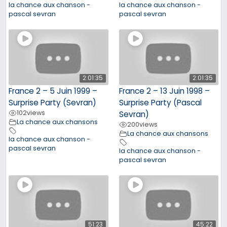
la chance aux chanson -
la chance aux chanson -
pascal sevran
pascal sevran
2:01:35
2:01:35
France 2 – 5 Juin 1999 –
France 2 – 13 Juin 1998 –
Surprise Party (Sevran)
Surprise Party (Pascal
102
views
Sevran)
La chance aux chansons
200
views
La chance aux chansons
la chance aux chanson -
pascal sevran
la chance aux chanson -
pascal sevran
51:23
45:22