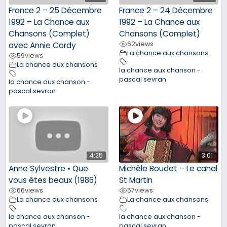
France 2 – 25 Décembre
France 2 – 24 Décembre
1992 – La Chance aux
1992 – La Chance aux
Chansons (Complet)
Chansons (Complet)
62
views
avec Annie Cordy
La chance aux chansons
59
views
La chance aux chansons
la chance aux chanson -
pascal sevran
la chance aux chanson -
pascal sevran
4:25
3:01
Anne Sylvestre • Que
Michèle Boudet – Le canal
vous êtes beaux (1986)
St Martin
66
views
57
views
La chance aux chansons
La chance aux chansons
la chance aux chanson -
la chance aux chanson -
pascal sevran
pascal sevran