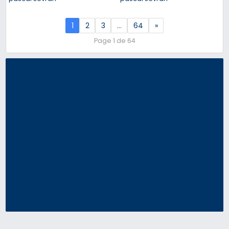
1
2
3
…
64
»
Page 1 de 64