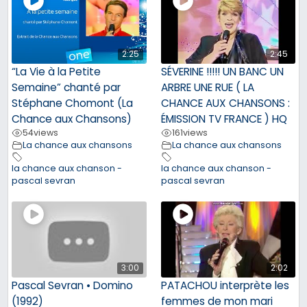
2:25
2:45
“La Vie à la Petite
SÉVERINE !!!!! UN BANC UN
Semaine” chanté par
ARBRE UNE RUE ( LA
Stéphane Chomont (La
CHANCE AUX CHANSONS :
Chance aux Chansons)
ÉMISSION TV FRANCE ) HQ
54
views
161
views
La chance aux chansons
La chance aux chansons
la chance aux chanson -
la chance aux chanson -
pascal sevran
pascal sevran
3:00
2:02
Pascal Sevran • Domino
PATACHOU interprète les
(1992)
femmes de mon mari