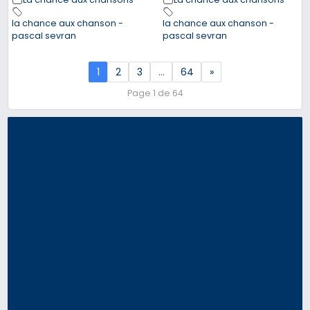
la chance aux chanson -
la chance aux chanson -
pascal sevran
pascal sevran
1
2
3
…
64
»
Page 1 de 64