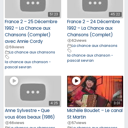
51:23
45:22
France 2 – 25 Décembre
France 2 – 24 Décembre
1992 – La Chance aux
1992 – La Chance aux
Chansons (Complet)
Chansons (Complet)
62
views
avec Annie Cordy
La chance aux chansons
59
views
La chance aux chansons
la chance aux chanson -
pascal sevran
la chance aux chanson -
pascal sevran
4:25
3:01
Anne Sylvestre • Que
Michèle Boudet – Le canal
vous êtes beaux (1986)
St Martin
66
views
57
views
La chance aux chansons
La chance aux chansons