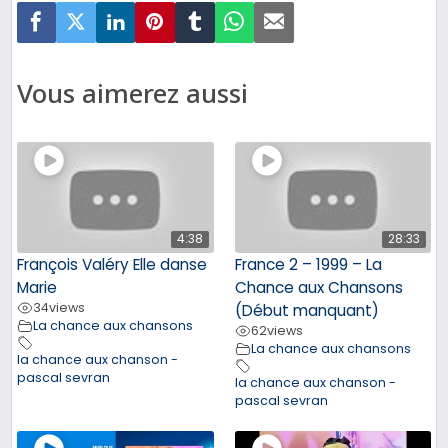
Vous aimerez aussi
4:38
28:33
François Valéry Elle danse
France 2 – 1999 – La
Marie
Chance aux Chansons
34
views
(Début manquant)
La chance aux chansons
62
views
La chance aux chansons
la chance aux chanson -
pascal sevran
la chance aux chanson -
pascal sevran