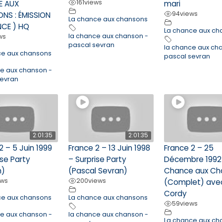
161
views
E AUX
mari
94
views
NS : ÉMISSION
La chance aux chansons
NCE ) HQ
La chance aux ch
la chance aux chanson -
ws
pascal sevran
la chance aux ch
ce aux chansons
pascal sevran
ce aux chanson -
sevran
2:01:35
2:01:35
2 – 5 Juin 1999
France 2 – 13 Juin 1998
France 2 – 25
ise Party
– Surprise Party
Décembre 1992 
n)
(Pascal Sevran)
Chance aux Ch
ews
200
views
(Complet) ave
Cordy
ce aux chansons
La chance aux chansons
59
views
ce aux chanson -
la chance aux chanson -
La chance aux ch