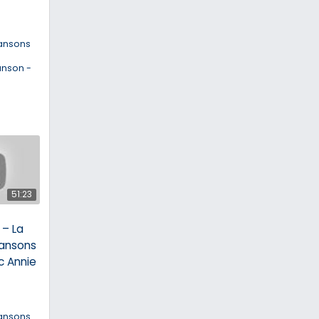
ansons
anson -
51:23
– La
ansons
c Annie
ansons