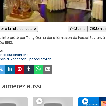
er à la liste de lecture
0
J'aime
0
Je n'a
 interprété par Tony Gama dans l’émission de Pascal Sevran, à 
ée 1993.
ws
ance aux chansons
ance aux chanson - pascal sevran
 aimerez aussi