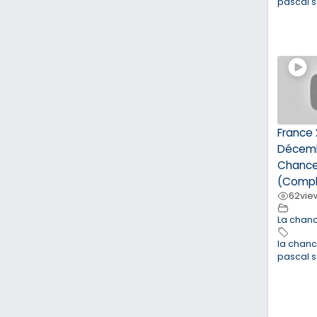
pascal 
France 
Décemb
Chance
(Compl
62
vie
La chan
la chan
pascal 