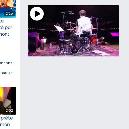
2:25
ite
té par
mont
ansons
anson -
2:02
rprète
 mon