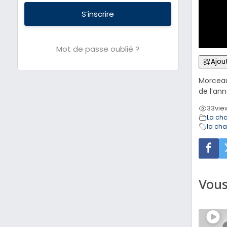
S’inscrire
Mot de passe oublié ?
Ajout
Morceau
de l’ann
33
vie
La ch
la ch
Vous