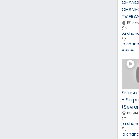
CHANC
CHANSO
TV FRA
161
vie
La chan
la chan
pascal 
France 
– Surpr
(Sevra
102
vi
La chan
la chan