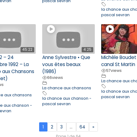
sevran
pascal sevran
la chance aux ch
pascal sevran
45:22
4:25
2 – 24
Anne Sylvestre • Que
Michèle Boudet
re 1992 – La
vous êtes beaux
canal St Martin
57
views
 aux Chansons
(1986)
66
views
et)
La chance aux ch
ws
La chance aux chansons
la chance aux ch
ce aux chansons
pascal sevran
la chance aux chanson -
pascal sevran
ce aux chanson -
sevran
1
2
3
…
64
»
Page 1 de 64