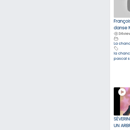
François
danse 
34
vie
La chan
la chan
pascal 
SÉVERIN
UN ARBR