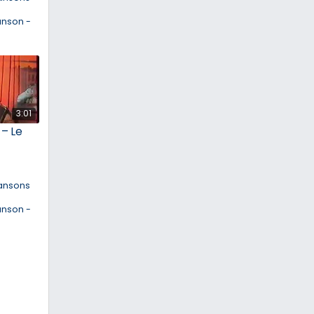
anson -
3:01
 – Le
ansons
anson -