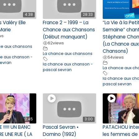
4:38
28:33
 Valéry Elle
France 2 – 1999 – La
“La Vie à la Pet
Marie
Chance aux Chansons
Semaine” chan
ws
(Début manquant)
Stéphane Cho
62
views
(La Chance aux
ce aux chansons
Chansons)
La chance aux chansons
ce aux chanson -
54
views
sevran
la chance aux chanson -
La chance aux ch
pascal sevran
la chance aux ch
pascal sevran
2:45
3:00
E !!!!! UN BANC
Pascal Sevran •
PATACHOU inte
E UNE RUE ( LA
Domino (1992)
les femmes de