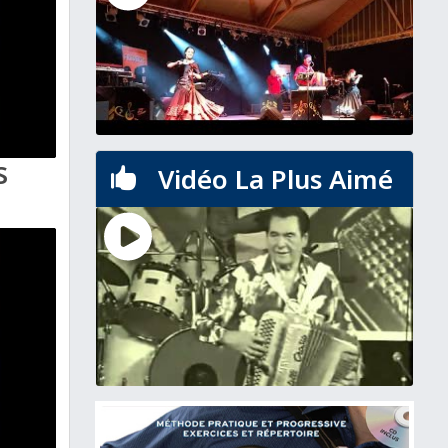
s
Vidéo La Plus Aimé
